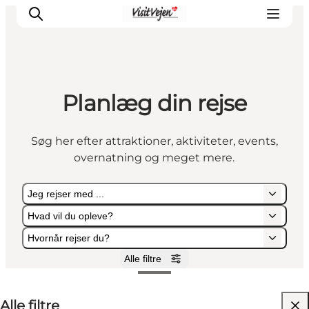
Planlæg din rejse
Spise
Sove
Søg her efter attraktioner, aktiviteter, events,
Natur
overnatning og meget mere.
Se og oplev
Byer
Jeg rejser med ...
Events
Hvad vil du opleve?
Udforsk
Hvornår rejser du?
Alle filtre
Jeg rejser med ...
Hvad vil du opleve?
Hvornår rejser du?
Alle filtre