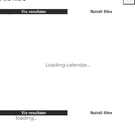
Vælg periode
Vis resultater
Nulstil filtre
Børn
Attraktioner
Venner
Overnatning
Mest populære
Sortér
:
Min virksomhed
Aktiviteter
Min partner
Begivenheder
loading...
Mig selv
Mad og drikke
Vis resultater
Nulstil filtre
Service og information
Møder og konferencer
Vis resultater
Nulstil filtre
loading...
Loading calendar...
loading...
Vis resultater
Nulstil filtre
loading...