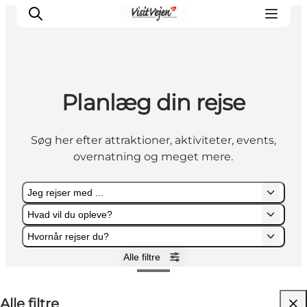
Planlæg din rejse
Spise
Sove
Søg her efter attraktioner, aktiviteter, events,
Natur
overnatning og meget mere.
Se og oplev
Byer
Jeg rejser med ...
Events
Hvad vil du opleve?
Udforsk
Hvornår rejser du?
Alle filtre
Jeg rejser med ...
Hvad vil du opleve?
Hvornår rejser du?
Alle filtre