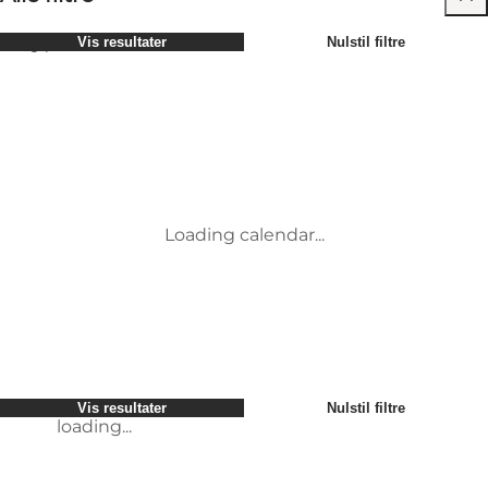
Vælg periode
Vis resultater
Nulstil filtre
Børn
Attraktioner
Venner
Overnatning
Mest populære
Sortér
:
Min virksomhed
Aktiviteter
Min partner
Begivenheder
loading...
Mig selv
Mad og drikke
Vis resultater
Nulstil filtre
Service og information
Møder og konferencer
Vis resultater
Nulstil filtre
loading...
Loading calendar...
loading...
Vis resultater
Nulstil filtre
loading...