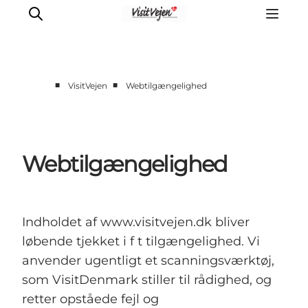
■
■
VisitVejen
Webtilgængelighed
Spise
Sove
Natur
Webtilgængelighed
Se og oplev
Byer
Events
Indholdet af www.visitvejen.dk bliver
Udforsk
løbende tjekket i f t tilgængelighed. Vi
anvender ugentligt et scanningsværktøj,
som VisitDenmark stiller til rådighed, og
retter opståede fejl og