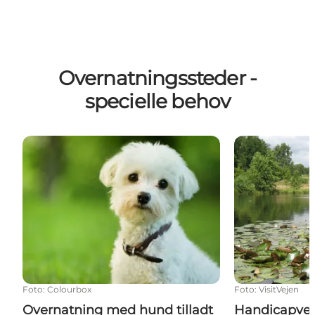
Overnatningssteder -
specielle behov
Overnatning med hund tilladt
Handicapvenli
Foto
:
Colourbox
Foto
:
VisitVejen
Overnatning med hund tilladt
Handicapven