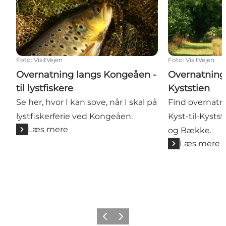
Foto
:
VisitVejen
Foto
:
VisitVejen
Overnatning langs Kongeåen -
Overnatning 
til lystfiskere
Kyststien
Se her, hvor I kan sove, når I skal på
Find overnatn
lystfiskerferie ved Kongeåen.
Kyst-til-Kyst
Læs mere
og Bække.
Læs mere
Forrige billede
Næste billede