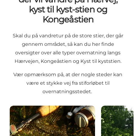
kyst til kyst-stien og
Kongeåstien
Skal du på vandretur på de store stier, der går
gennem området, så kan du her finde
oversigter over alle typer overnatning langs
Hærvejen, Kongeåstien og Kyst til kyststien.
Vær opmærksom på, at der nogle steder kan
være et stykke vej fra stiforløbet til
overnatningsstedet.
Overnatning langs Kongeåen - til lystfiskere
Overnatning la