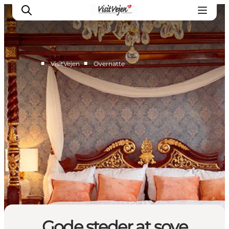
■
■
VisitVejen
Overnatte
Spise
Sove
Natur
Se og oplev
Byer
Events
Udforsk
Gode steder at sove