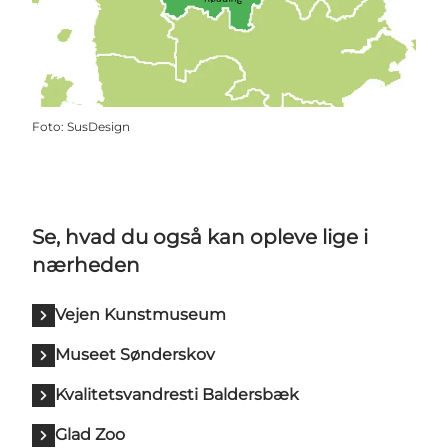
Foto
:
SusDesign
Se, hvad du også kan opleve lige i
nærheden
Vejen Kunstmuseum
Museet Sønderskov
Kvalitetsvandresti Baldersbæk
Glad Zoo