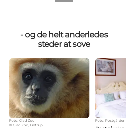
- og de helt anderledes
steder at sove
Sov med dyrene i Glad Zoo, Lintrup
Postgården Bou
Foto
:
Glad Zoo
Foto
:
Postgården 
©
Glad Zoo, Lintrup