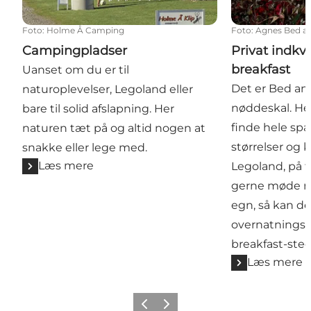
Foto
:
Holme Å Camping
Foto
:
Agnes Bed an
Campingpladser
Privat indkv
breakfast
Uanset om du er til
Det er Bed and
naturoplevelser, Legoland eller
nøddeskal. He
bare til solid afslapning. Her
finde hele sp
naturen tæt på og altid nogen at
størrelser og k
snakke eller lege med.
Læs mere
Legoland, på fi
gerne møde m
egn, så kan de
overnatningss
breakfast-sted
Læs mere
Forrige billede
Næste billede