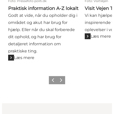
Foto
:
Pressefoto politi.dk
Foto
:
VisitVejen
Praktisk information A-Z lokalt
Visit Vejen 
Godt at vide, når du opholder dig i
Vi kan hjælpe
området og akut har brug for
inspirerende t
hjælp. Eller når du skal forberede
oplevelser i v
Læs mere
dit ophold, og har brug for
detaljeret information om
praktiske ting.
Læs mere
Forrige billede
Næste billede