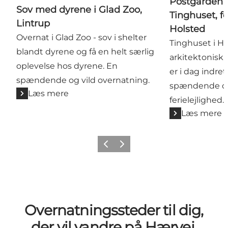
Postgården 
Sov med dyrene i Glad Zoo,
Tinghuset, fe
Lintrup
Holsted
Overnat i Glad Zoo - sov i shelter
Tinghuset i H
blandt dyrene og få en helt særlig
arkitektonisk 
oplevelse hos dyrene. En
er i dag indre
spændende og vild overnatning.
spændende og
Læs mere
ferielejlighed.
Læs mere
Forrige billede
Næste billede
Overnatningssteder til dig,
der vil vandre på Hærvej,