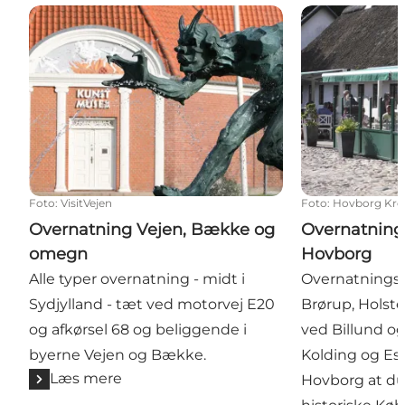
Overnatning Vejen, Bække og omegn
Overnatning 
Foto
:
VisitVejen
Foto
:
Hovborg Kro
Overnatning Vejen, Bække og
Overnatning
omegn
Hovborg
Alle typer overnatning - midt i
Overnatnings
Sydjylland - tæt ved motorvej E20
Brørup, Holst
og afkørsel 68 og beliggende i
ved Billund o
byerne Vejen og Bække.
Kolding og Esb
Læs mere
Hovborg at du