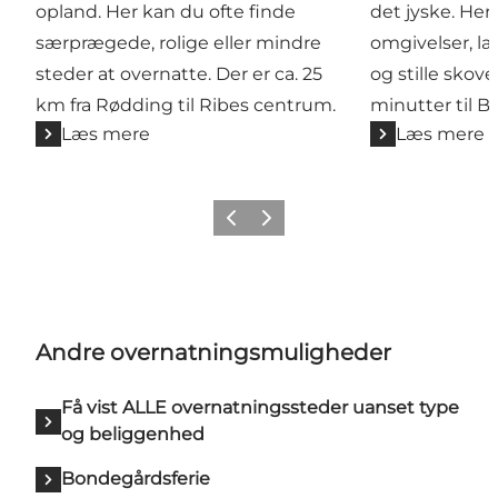
opland. Her kan du ofte finde
det jyske. Her 
særprægede, rolige eller mindre
omgivelser, l
steder at overnatte. Der er ca. 25
og stille skove
km fra Rødding til Ribes centrum.
minutter til B
Læs mere
Læs mere
Forrige billede
Næste billede
Andre overnatningsmuligheder
Få vist ALLE overnatningssteder uanset type
og beliggenhed
Bondegårdsferie