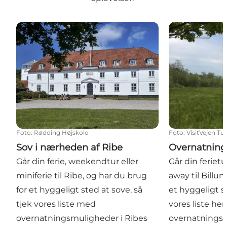
Sov i nærheden af Ribe
Overnatning n
Foto
:
Rødding Højskole
Foto
:
VisitVejen Tu
Sov i nærheden af Ribe
Overnatning
Går din ferie, weekendtur eller
Går din ferietu
miniferie til Ribe, og har du brug
away til Billu
for et hyggeligt sted at sove, så
et hyggeligt st
tjek vores liste med
vores liste he
overnatningsmuligheder i Ribes
overnatningsm