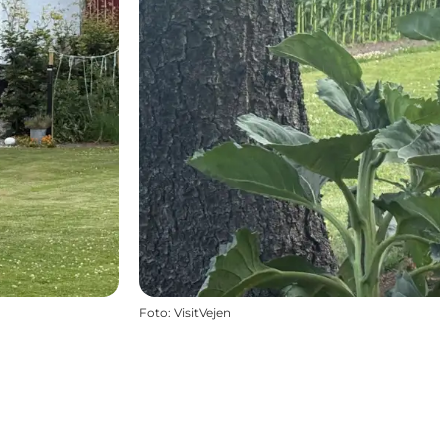
Foto
:
VisitVejen