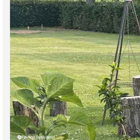
Føvling, Sydjylland