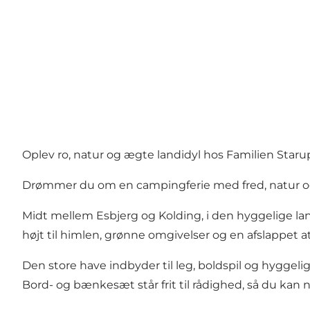
Oplev ro, natur og ægte landidyl hos Familien St
Drømmer du om en campingferie med fred, natur og
Midt mellem Esbjerg og Kolding, i den hyggelige l
højt til himlen, grønne omgivelser og en afslappet 
Den store have indbyder til leg, boldspil og hygg
Bord- og bænkesæt står frit til rådighed, så du ka