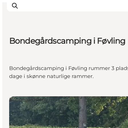
Bondegårdscamping i Føvling
Spise
Sove
Natur
Bondegårdscamping i Føvling rummer 3 pladser t
Se og oplev
dage i skønne naturlige rammer.
Byer
Events
Udforsk
Bondegårdsferie