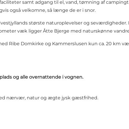
iliteter samt adgang til el, vand, tømning af campingto
igvis også velkomne, så længe de er i snor.
vestjyllands største naturoplevelser og seværdigheder.
å kilometer væk ligger Åtte Bjerge med naturskønne vandr
be med Ribe Domkirke og Kammerslusen kun ca. 20 km væk.
r plads og alle overnattende i vognen.
 med nærvær, natur og ægte jysk gæstfrihed.