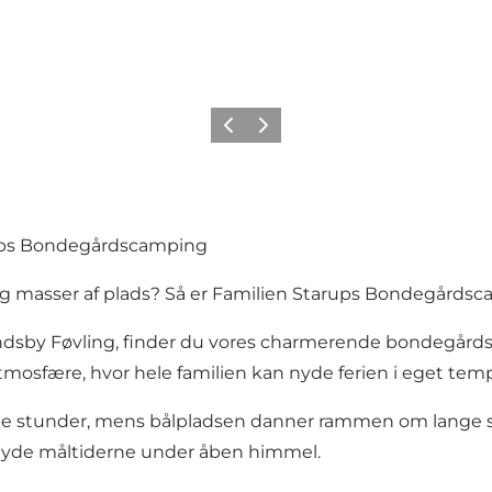
Forrige billede
Næste billede
arups Bondegårdscamping
 masser af plads? Så er Familien Starups Bondegårdsca
andsby Føvling, finder du vores charmerende bondegårds
atmosfære, hvor hele familien kan nyde ferien i eget tem
elige stunder, mens bålpladsen danner rammen om lange 
n nyde måltiderne under åben himmel.