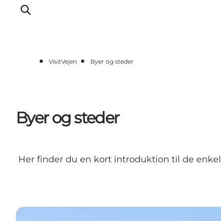
■
■
VisitVejen
Byer og steder
Spise
Sove
Natur
Byer og steder
Se og oplev
Byer
Events
Her finder du en kort introduktion til de enke
Udforsk