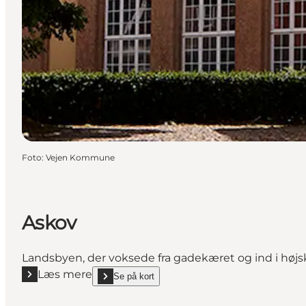
Foto
:
Vejen Kommune
Askov
Landsbyen, der voksede fra gadekæret og ind i højsk
Læs mere
Se på kort
Læs mere "Askov"
show Askov on_map