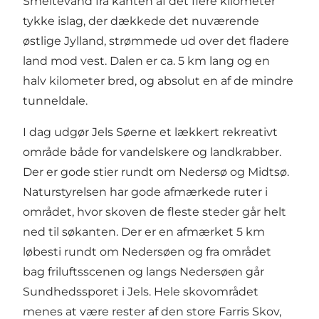
Smeltevand fra kanten af det flere kilometer
tykke islag, der dækkede det nuværende
østlige Jylland, strømmede ud over det fladere
land mod vest. Dalen er ca. 5 km lang og en
halv kilometer bred, og absolut en af de mindre
tunneldale.
I dag udgør Jels Søerne et lækkert rekreativt
område både for vandelskere og landkrabber.
Der er gode stier rundt om Nedersø og Midtsø.
Naturstyrelsen har gode afmærkede ruter i
området, hvor skoven de fleste steder går helt
ned til søkanten. Der er en afmærket 5 km
løbesti rundt om Nedersøen og fra området
bag friluftsscenen og langs Nedersøen går
Sundhedssporet i Jels. Hele skovområdet
menes at være rester af den store Farris Skov,