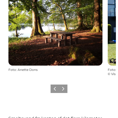
Foto
:
Anette Dons
Foto
:
©
Visi
Forrige billede
Næste billede