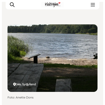
Naturområder
Spise
Sove
Natur
Se og oplev
Byer
Events
Udforsk
Jels, Sydjylland
Foto
:
Anette Dons