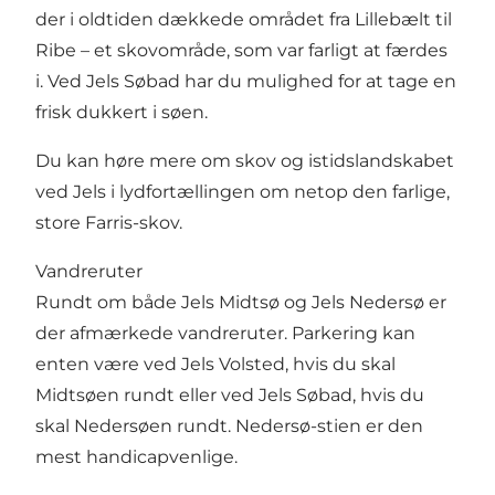
der i oldtiden dækkede området fra Lillebælt til
Ribe – et skovområde, som var farligt at færdes
i. Ved Jels Søbad har du mulighed for at tage en
frisk dukkert i søen.
Du kan høre mere om skov og istidslandskabet
ved Jels i
lydfortællingen om netop den farlige,
store Farris-skov
.
Vandreruter
Rundt om både Jels Midtsø og
Jels Nedersø er
der afmærkede vandreruter.
Parkering kan
enten være ved Jels Volsted, hvis du skal
Midtsøen rundt eller ved Jels Søbad, hvis du
skal Nedersøen rundt. Nedersø-stien er den
mest handicapvenlige.