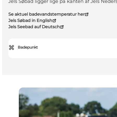
Jels Søbad ligger lige på kanten af Jels Ned
Se aktuel badevandstemperatur her
Jels Søbad in English
Jels Seebad auf Deutsch
⌘
Badepunkt