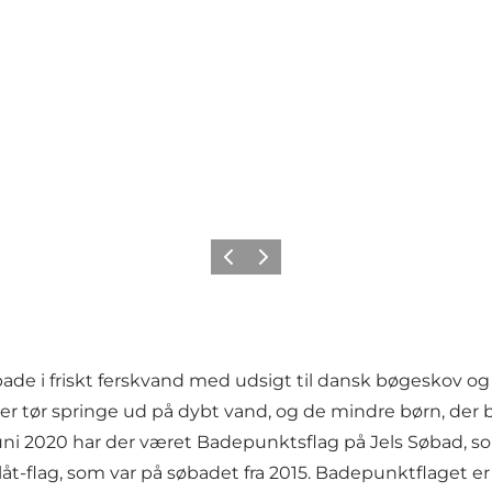
Forrige billede
Næste billede
bade i friskt ferskvand med udsigt til dansk bøgeskov 
, der tør springe ud på dybt vand, og de mindre børn, der
1. juni 2020 har der været Badepunktsflag på Jels Søbad,
åt-flag, som var på søbadet fra 2015. Badepunktflaget er e