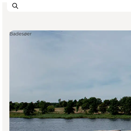
Badesøer
Spise
Sove
Natur
Se og oplev
Byer
Events
Udforsk