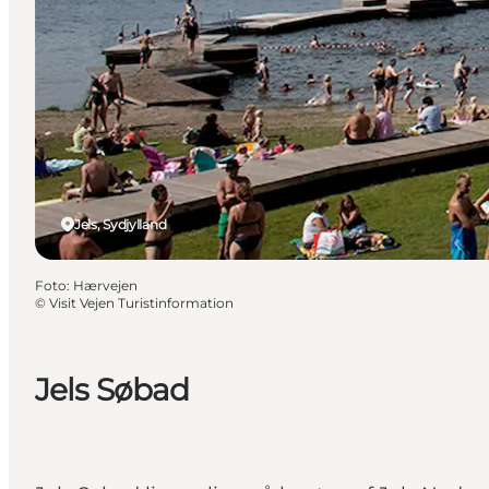
Jels, Sydjylland
Foto
:
Hærvejen
©
Visit Vejen Turistinformation
Jels Søbad