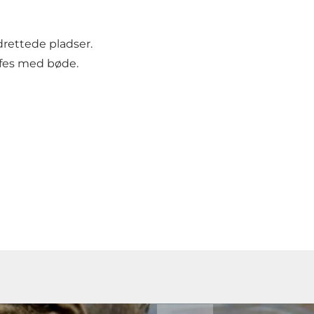
drettede pladser.
ffes med bøde.
Afspil video