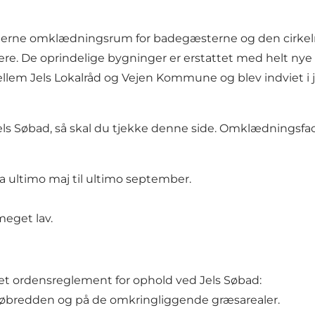
rne omklædningsrum for badegæsterne og den cirkelru
re. De oprindelige bygninger er erstattet med helt nye b
llem Jels Lokalråd og Vejen Kommune og blev indviet i 
ls Søbad,
så skal du tjekke denne side
. Omklædningsfaci
a ultimo maj til ultimo september.
meget lav.
et ordensreglement for ophold ved Jels Søbad:
 søbredden og på de omkringliggende græsarealer.