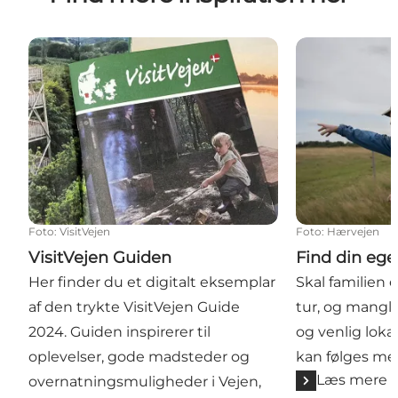
VisitVejen Guiden
Find din egen
Foto
:
VisitVejen
Foto
:
Hærvejen
VisitVejen Guiden
Find din ege
Her finder du et digitalt eksemplar
Skal familien 
af den trykte VisitVejen Guide
tur, og mangle
2024. Guiden inspirerer til
og venlig lok
oplevelser, gode madsteder og
kan følges med
Læs mere
overnatningsmuligheder i Vejen,