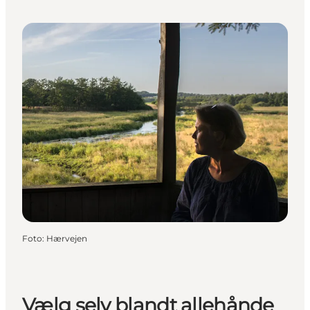
Foto
:
Hærvejen
Vælg selv blandt allehånde