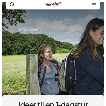
■
VisitVejen front
Spise
Sove
Natur
Se og oplev
Byer
Events
Udforsk
Ideer til en 1-dagstur