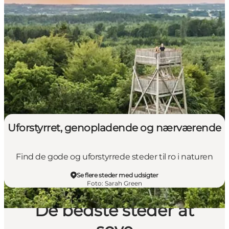
Uforstyrret, genopladende og nærværende
Find de gode og uforstyrrede steder til ro i naturen
Se flere steder med udsigter
Foto
:
Sarah Green
De bedste steder at