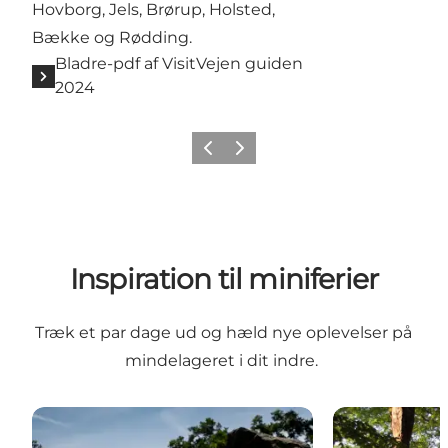
Hovborg, Jels, Brørup, Holsted,
Bække og Rødding.
Bladre-pdf af VisitVejen guiden
2024
Forrige billede
Næste billede
Inspiration til miniferier
Træk et par dage ud og hæld nye oplevelser på
mindelageret i dit indre.
Vandrepakke, Hærvejen fra Jelling over Bække og Jel
Miniferie i na