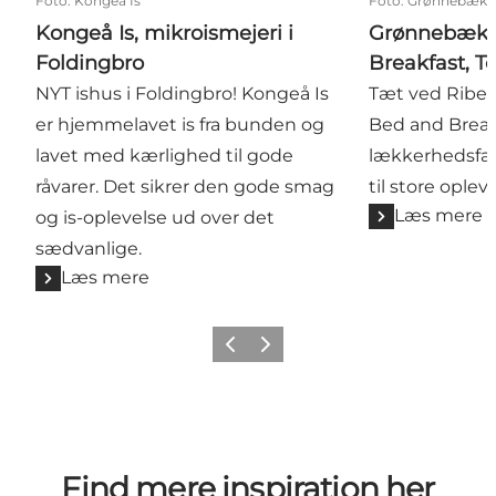
Foto
:
Kongeå Is
Foto
:
Grønnebæk B
Kongeå Is, mikroismejeri i
Grønnebæk 
Foldingbro
Breakfast, T
NYT ishus i Foldingbro! Kongeå Is
Tæt ved Ribe
er hjemmelavet is fra bunden og
Bed and Break
lavet med kærlighed til gode
lækkerhedsfak
råvarer. Det sikrer den gode smag
til store opleve
Læs mere
og is-oplevelse ud over det
sædvanlige.
Læs mere
Forrige billede
Næste billede
Find mere inspiration her