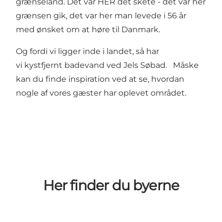
grænseland
. Det var HER det skete - det var her
grænsen gik, det var her man levede i 56 år
med ønsket om at høre til Danmark.
Og fordi vi ligger inde i landet, så har
vi
kystfjernt badevand ved Jels Søbad.
Måske
kan du finde
inspiration ved at se, hvordan
nogle af vores gæster har oplevet området.
Her finder du byerne