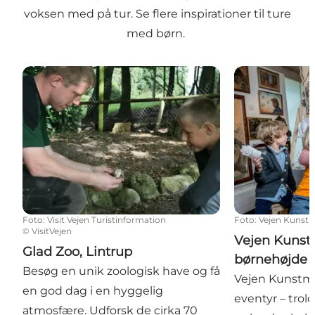
voksen med på tur.
Se flere inspirationer til ture
med børn.
Glad Zoo, Lintrup
Vejen Kunstm
Foto
:
Visit Vejen Turistinformation
Foto
:
Vejen Kuns
©
VisitVejen
Vejen Kuns
Glad Zoo, Lintrup
børnehøjde
Besøg en unik zoologisk have og få
Vejen Kunstm
en god dag i en hyggelig
eventyr – trol
atmosfære. Udforsk de cirka 70