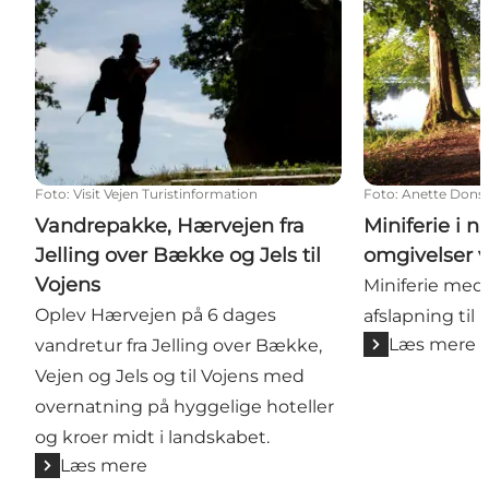
Foto
:
Visit Vejen Turistinformation
Foto
:
Anette Dons
Vandrepakke, Hærvejen fra
Miniferie i 
Jelling over Bække og Jels til
omgivelser v
Vojens
Miniferie med f
Oplev Hærvejen på 6 dages
afslapning til r
Læs mere
vandretur fra Jelling over Bække,
Vejen og Jels og til Vojens med
overnatning på hyggelige hoteller
og kroer midt i landskabet.
Læs mere