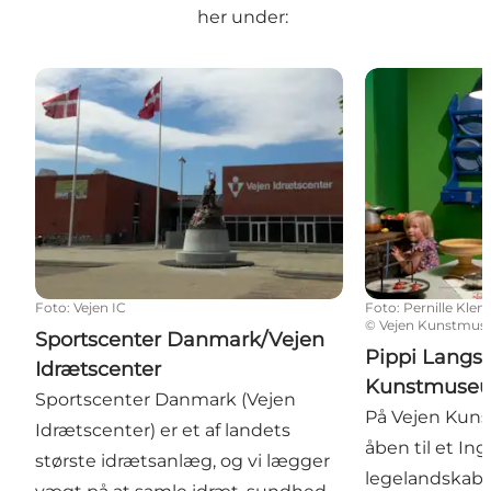
her under:
Sportscenter Danmark/Vejen Idrætscenter
Pippi Langst
Foto
:
Vejen IC
Foto
:
Pernille Kle
©
Vejen Kunstmu
Sportscenter Danmark/Vejen
Pippi Langs
Idrætscenter
Kunstmuse
Sportscenter Danmark (Vejen
På Vejen Kun
Idrætscenter) er et af landets
åben til et I
største idrætsanlæg, og vi lægger
legelandskab,