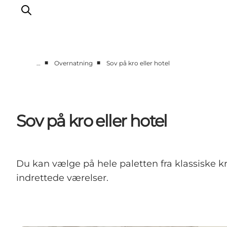
■
■
…
Overnatning
Sov på kro eller hotel
Spise
Sove
Natur
Sov på kro eller hotel
Se og oplev
Byer
Events
Du kan vælge på hele paletten fra klassiske kr
Udforsk
indrettede værelser.