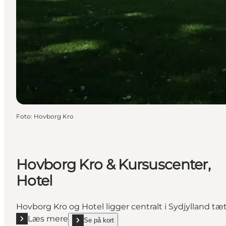
Foto
:
Hovborg Kro
Hovborg Kro & Kursuscenter,
Hotel
Hovborg Kro og Hotel ligger centralt i Sydjylland tæ
Læs mere
Se på kort
Læs mere "Hovborg Kro & Kursuscenter, Hotel"
show Hovborg Kro & Kursuscenter, Hotel on_map