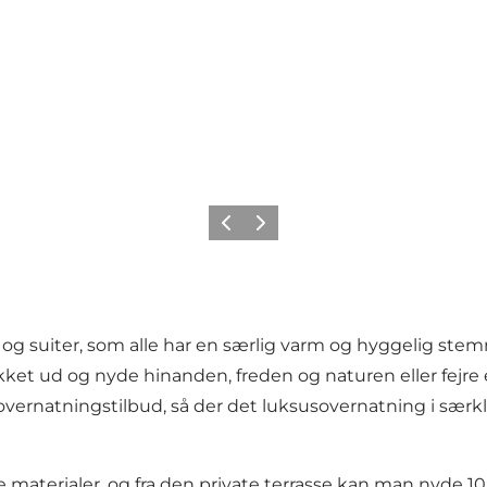
Forrige billede
Næste billede
 og suiter, som alle har en særlig varm og hyggelig stemn
stikket ud og nyde hinanden, freden og naturen eller fejr
 overnatningstilbud, så der det luksusovernatning i særkl
me materialer, og fra den private terrasse kan man nyde