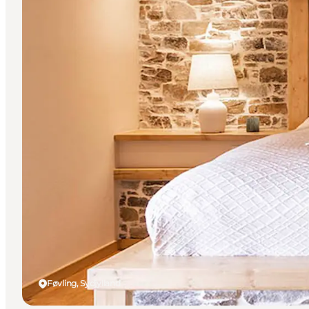
Føvling, Sydjylland