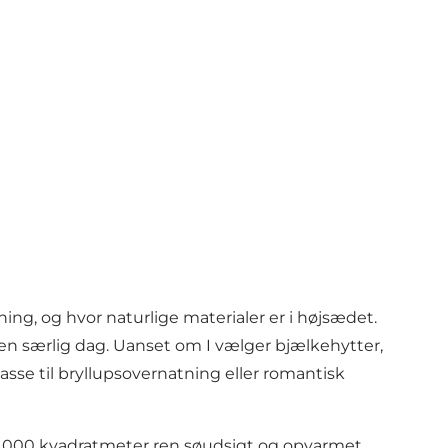
ing, og hvor naturlige materialer er i højsædet.
e en særlig dag. Uanset om I vælger bjælkehytter,
asse til bryllupsovernatning eller romantisk
 10.000 kvadratmeter ren søudsigt og opvarmet