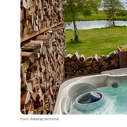
Foto
:
Ribehøj Biohotel