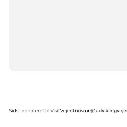
Sidst opdateret af:
VisitVejen
turisme@udviklingveje