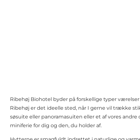
Ribehøj Biohotel byder på forskellige typer værelser
Ribehøj er det ideelle sted, når I gerne vil trække 
søsuite eller panoramasuiten eller et af vores andre
miniferie for dig og den, du holder af.
Hytterne er smagfuldt indrettet i naturlige og var