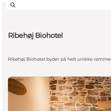
Ribehøj Biohotel
Spise
Sove
Natur
Ribehøj Biohotel byder på helt unikke rammer
Se og oplev
Byer
Events
Hoteller
Udforsk