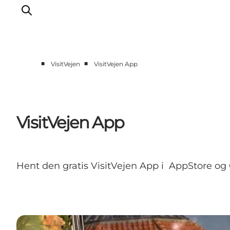
■
■
VisitVejen
VisitVejen App
Spise
Sove
Natur
VisitVejen App
Se og oplev
Byer
Events
Hent den gratis VisitVejen App i AppStore og
Udforsk