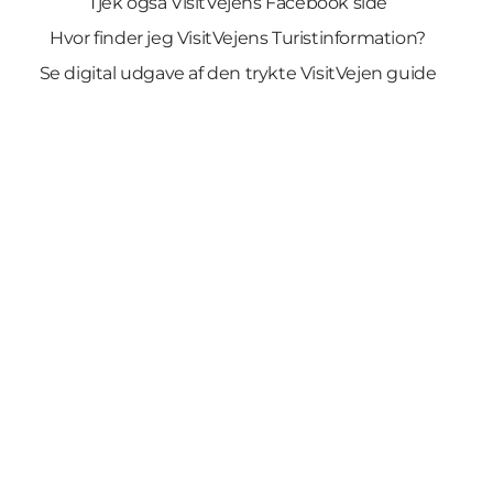
Tjek også VisitVejens Facebook side
Hvor finder jeg VisitVejens Turistinformation?
Se digital udgave af den trykte VisitVejen guide
Del dine øjeblikke