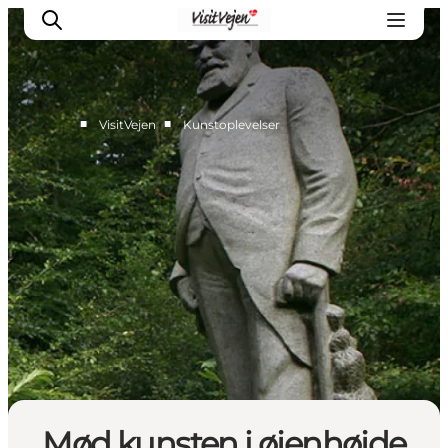
■
■
VisitVejen
Kunstoplevelser
Spise
Sove
Natur
Se og oplev
Byer
Events
Udforsk
Mød kunsten i øjenhøjde