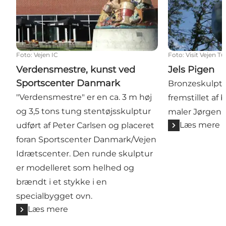
Foto
:
Vejen IC
Foto
:
Visit Vejen T
Verdensmestre, kunst ved
Jels Pigen
Sportscenter Danmark
Bronzeskulptu
"Verdensmestre" er en ca. 3 m høj
fremstillet af
og 3,5 tons tung stentøjsskulptur
maler Jørgen
Læs mere
udført af Peter Carlsen og placeret
foran Sportscenter Danmark/Vejen
Idrætscenter. Den runde skulptur
er modelleret som helhed og
brændt i et stykke i en
specialbygget ovn.
Læs mere