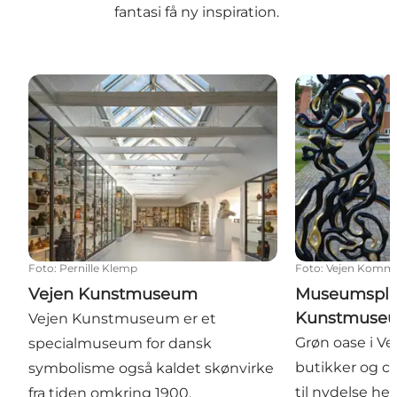
fantasi få ny inspiration.
Vejen Kunstmuseum
Museumsplad
Foto
:
Pernille Klemp
Foto
:
Vejen Komm
Vejen Kunstmuseum
Museumspla
Kunstmuse
Vejen Kunstmuseum er et
Grøn oase i V
specialmuseum for dansk
butikker og ca
symbolisme også kaldet skønvirke
til nydelse he
fra tiden omkring 1900.