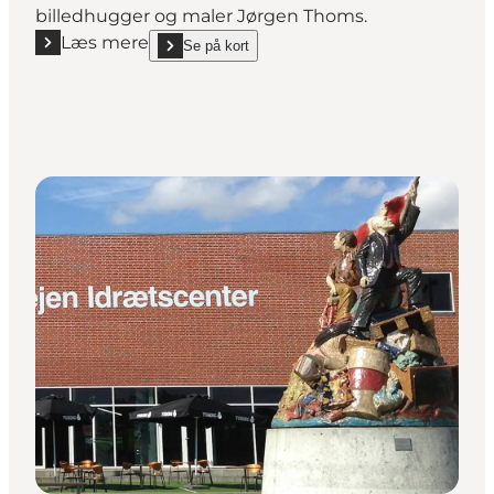
billedhugger og maler Jørgen Thoms.
Læs mere
Se på kort
Læs mere "Jels Pigen"
show Jels Pigen on_map