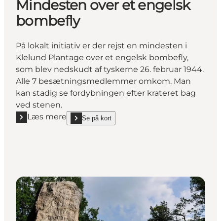
Mindesten over et engelsk
bombefly
På lokalt initiativ er der rejst en mindesten i
Klelund Plantage over et engelsk bombefly,
som blev nedskudt af tyskerne 26. februar 1944.
Alle 7 besætningsmedlemmer omkom. Man
kan stadig se fordybningen efter krateret bag
ved stenen.
Læs mere
Se på kort
Læs mere "Mindesten over et engelsk bombefly"
show Mindesten over et engelsk bombefly on_map