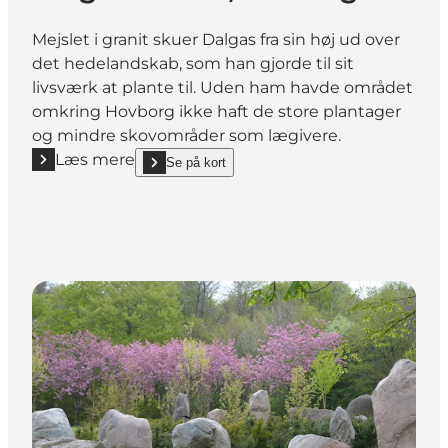
Mejslet i granit skuer Dalgas fra sin høj ud over
det hedelandskab, som han gjorde til sit
livsværk at plante til. Uden ham havde området
omkring Hovborg ikke haft de store plantager
og mindre skovområder som lægivere.
Læs mere
Se på kort
Læs mere "Dalgasstatuen, Hovborg"
show Dalgasstatuen, Hovborg on_map