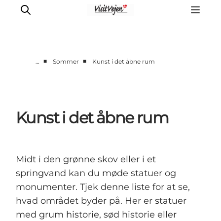
■
■
…
Sommer
Kunst i det åbne rum
Spise
Sove
Natur
Kunst i det åbne rum
Se og oplev
Byer
Events
Midt i den grønne skov eller i et
Udforsk
springvand kan du møde statuer og
monumenter. Tjek denne liste for at se,
hvad området byder på. Her er statuer
med grum historie, sød historie eller