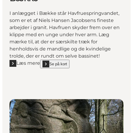
I anlægget i Bække står Havfruespringvandet,
som er et af Niels Hansen Jacobsens fineste
arbejder i granit. Havfruen skyder frem over en
klippe med en unge under hver arm. Læg
mærke til, at der er særskilte træk for
henholdsvis de mandlige og de kvindelige
trolde, der er rundt om selve bassinet!
Læs mere
Se på kort
Læs mere "Havfruespringvandet i Bække"
show Havfruespringvandet i Bække on_map