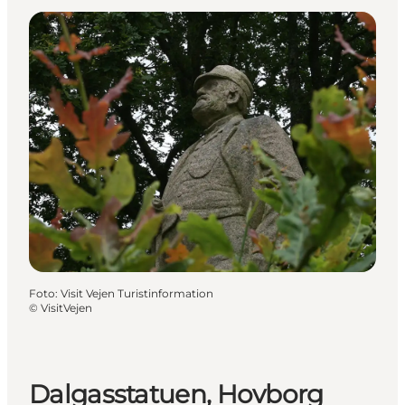
Foto
:
Visit Vejen Turistinformation
©
VisitVejen
Dalgasstatuen, Hovborg