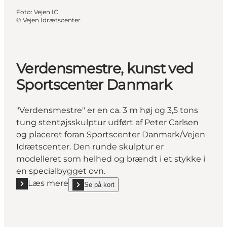
Foto
:
Vejen IC
©
Vejen Idrætscenter
Verdensmestre, kunst ved
Sportscenter Danmark
"Verdensmestre" er en ca. 3 m høj og 3,5 tons
tung stentøjsskulptur udført af Peter Carlsen
og placeret foran Sportscenter Danmark/Vejen
Idrætscenter. Den runde skulptur er
modelleret som helhed og brændt i et stykke i
en specialbygget ovn.
Læs mere
Se på kort
Læs mere "Verdensmestre, kunst ved Sportscenter
show Verdensmestre, kunst ved Sportscenter Danm