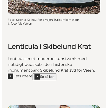
Foto
:
Sophia Kalkau Foto Vejen Turistinformation
©
foto: VisitVejen
Lenticula i Skibelund Krat
Lenticula er et moderne kunstværk med
nutidigt budskab i den historiske
monumentpark Skibelund Krat syd for Vejen.
Læs mere
Se på kort
Læs mere "Lenticula i Skibelund Krat"
show Lenticula i Skibelund Krat on_map