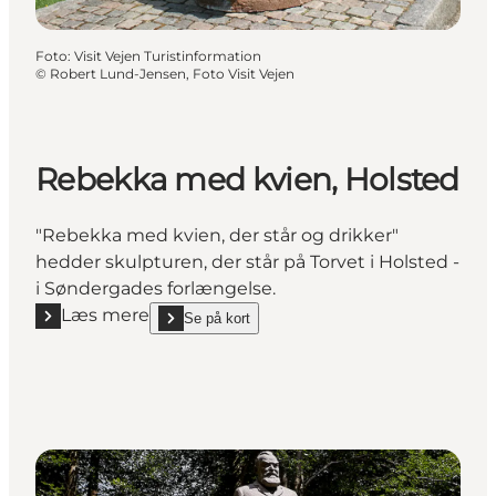
Foto
:
Visit Vejen Turistinformation
©
Robert Lund-Jensen, Foto Visit Vejen
Rebekka med kvien, Holsted
"Rebekka med kvien, der står og drikker"
hedder skulpturen, der står på Torvet i Holsted -
i Søndergades forlængelse.
Læs mere
Se på kort
Læs mere "Rebekka med kvien, Holsted"
show Rebekka med kvien, Holsted on_map