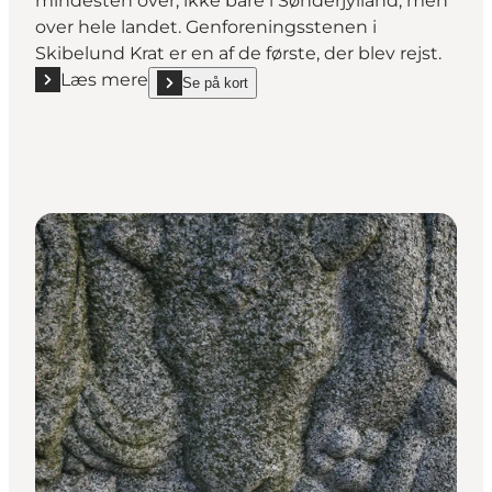
mindesten over, ikke bare i Sønderjylland, men
over hele landet. Genforeningsstenen i
Skibelund Krat er en af de første, der blev rejst.
Læs mere
Se på kort
Læs mere "Genforeningsstenen i Skibelund Krat"
show Genforeningsstenen i Skibelund Krat on_map