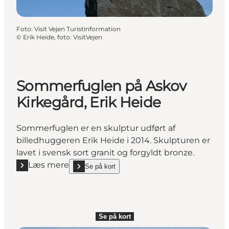
Foto
:
Visit Vejen Turistinformation
©
Erik Heide, foto: VisitVejen
Sommerfuglen på Askov
Kirkegård, Erik Heide
Sommerfuglen er en skulptur udført af
billedhuggeren Erik Heide i 2014. Skulpturen er
lavet i svensk sort granit og forgyldt bronze.
Læs mere
Se på kort
Læs mere "Sommerfuglen på Askov Kirkegård, Erik 
show Sommerfuglen på Askov Kirkegård, Erik Heid
Se på kort