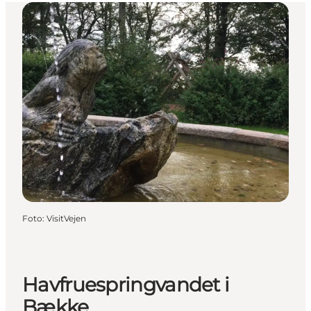
Foto
:
VisitVejen
Havfruespringvandet i
Bække