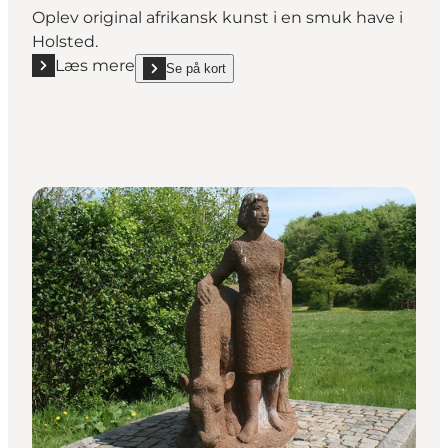
Oplev original afrikansk kunst i en smuk have i
Holsted.
Læs mere
Se på kort
Læs mere "Skulpturpark med afrikansk kunst, Holst
show Skulpturpark med afrikansk kunst, Holsted o