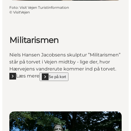
Foto
:
Visit Vejen Turistinformation
©
VisitVejen
Militarismen
Niels Hansen Jacobsens skulptur ”Militarismen”
står på torvet i Vejen midtby - lige der, hvor
Hærvejens vandrerute kommer ind på torvet.
Læs mere
Se på kort
Læs mere "Militarismen"
show Militarismen on_map