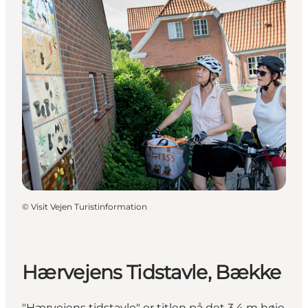
©
Visit Vejen Turistinformation
Hærvejens Tidstavle, Bække
"Hærvejens tidstavle" er titlen på det 3,4 m høje