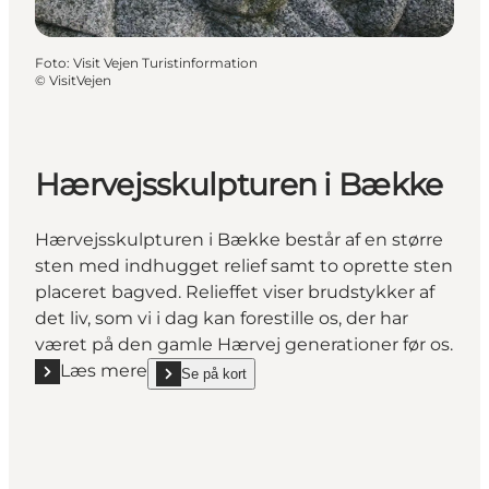
Foto
:
Visit Vejen Turistinformation
©
VisitVejen
Hærvejsskulpturen i Bække
Hærvejsskulpturen i Bække består af en større
sten med indhugget relief samt to oprette sten
placeret bagved. Relieffet viser brudstykker af
det liv, som vi i dag kan forestille os, der har
været på den gamle Hærvej generationer før os.
Læs mere
Se på kort
Læs mere "Hærvejsskulpturen i Bække"
show Hærvejsskulpturen i Bække on_map