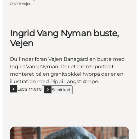
©
VisitVejen
Ingrid Vang Nyman buste,
Vejen
Du finder foran Vejen Banegård en buste med
Ingrid Vang Nyman. Der et bronzeportræt
monteret på en granitsokkel hvorpå der er en
illustration med Pippi Langstrømpe.
Læs mere
Se på kort
Læs mere "Ingrid Vang Nyman buste, Vejen"
show Ingrid Vang Nyman buste, Vejen on_map