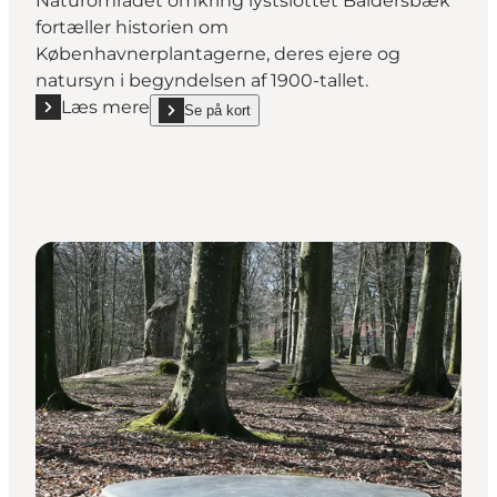
Naturområdet omkring lystslottet Baldersbæk
fortæller historien om
Københavnerplantagerne, deres ejere og
natursyn i begyndelsen af 1900-tallet.
Læs mere
Se på kort
Læs mere "Baldersbæk Plantage og Villa Baldersbæ
show Baldersbæk Plantage og Villa Baldersbæk on