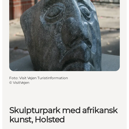
Foto
:
Visit Vejen Turistinformation
©
VisitVejen
Skulpturpark med afrikansk
kunst, Holsted