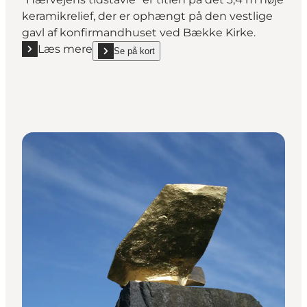
keramikrelief, der er ophængt på den vestlige
gavl af konfirmandhuset ved Bække Kirke.
Læs mere
Se på kort
Læs mere "Hærvejens Tidstavle, Bække"
show Hærvejens Tidstavle, Bække on_map