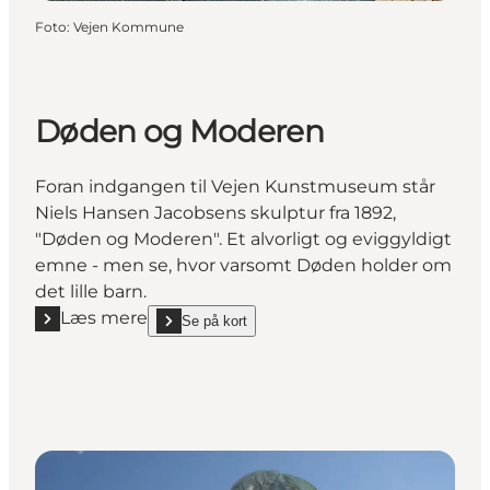
Foto
:
Vejen Kommune
Døden og Moderen
Foran indgangen til Vejen Kunstmuseum står
Niels Hansen Jacobsens skulptur fra 1892,
"Døden og Moderen". Et alvorligt og eviggyldigt
emne - men se, hvor varsomt Døden holder om
det lille barn.
Læs mere
Se på kort
Læs mere "Døden og Moderen"
show Døden og Moderen on_map