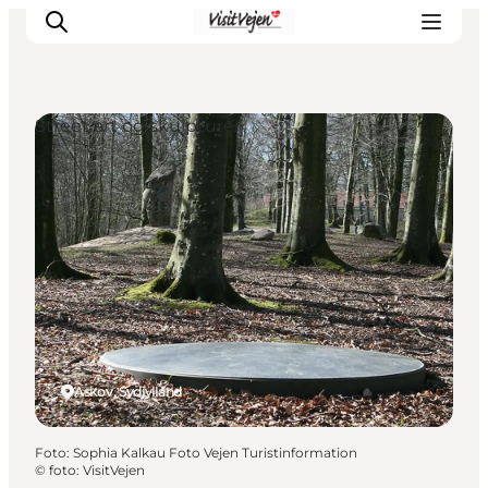
Street art og skulpturer
Spise
Sove
Natur
Se og oplev
Byer
Events
Udforsk
Askov, Sydjylland
Foto
:
Sophia Kalkau Foto Vejen Turistinformation
©
foto: VisitVejen