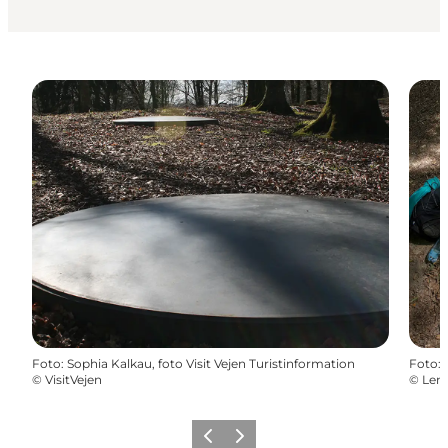
Foto
:
Sophia Kalkau, foto Visit Vejen Turistinformation
Foto
:
©
VisitVejen
©
Lent
Forrige billede
Næste billede