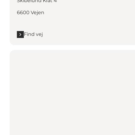
Skibelund Krat 4
6600 Vejen
Find vej