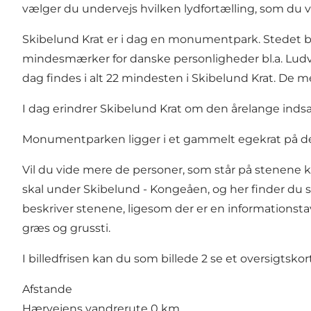
vælger du undervejs hvilken lydfortælling, som du v
Skibelund Krat er i dag en monumentpark. Stedet ble
mindesmærker for danske personligheder bl.a. Ludvig 
dag findes i alt 22 mindesten i Skibelund Krat. D
I dag erindrer Skibelund Krat om den årelange indsat
Monumentparken ligger i et gammelt egekrat på de
Vil du vide mere de personer, som står på stenene k
skal under Skibelund - Kongeåen, og her finder du små
beskriver stenene, ligesom der er en informationsta
græs og grussti.
I billedfrisen kan du som billede 2 se et oversigtskor
Afstande
Hærvejens vandrerute 0 km