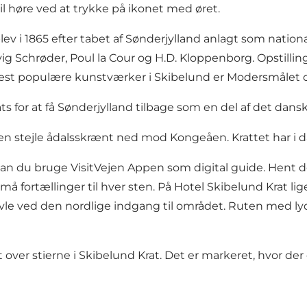
il høre ved at trykke på ikonet med øret.
v i 1865 efter tabet af Sønderjylland anlagt som nationa
Schrøder, Poul la Cour og H.D. Kloppenborg. Opstillingen
e mest populære kunstværker i Skibelund er Modersmåle
s for at få Sønderjylland tilbage som en del af det dansk
n stejle ådalsskrænt ned mod Kongeåen. Krattet har i
an du bruge VisitVejen Appen som digital guide. Hent de
 fortællinger til hver sten. På Hotel Skibelund Krat lige
vle ved den nordlige indgang til området. Ruten med lydf
t over stierne i Skibelund Krat. Det er markeret, hvor der 