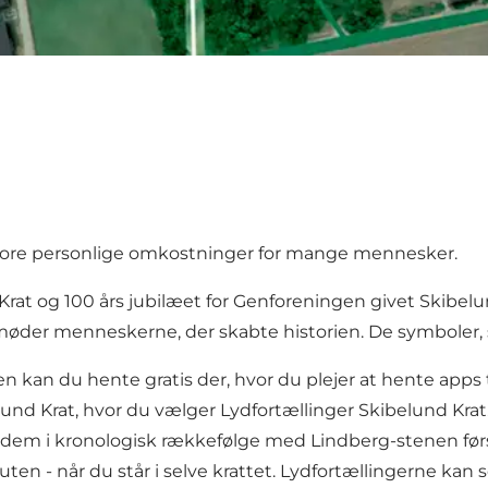
tore personlige omkostninger for mange mennesker.
d Krat og 100 års jubilæet for Genforeningen givet Skibel
 og møder menneskerne, der skabte historien. De symbole
n kan du hente gratis der, hvor du plejer at hente apps t
 Krat, hvor du vælger Lydfortællinger Skibelund Krat. 
er dem i kronologisk rækkefølge med Lindberg-stenen førs
uten - når du står i selve krattet. Lydfortællingerne kan s