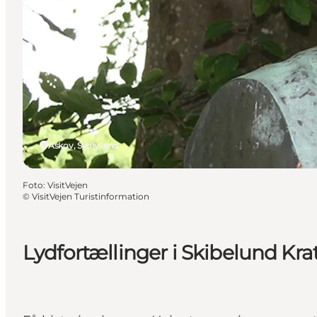
Askov, Sydjylland
Foto
:
VisitVejen
©
VisitVejen Turistinformation
Lydfortællinger i Skibelund Kra