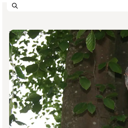
Ture på egen hånd
Spise
Sove
Natur
Se og oplev
Byer
Events
Udforsk