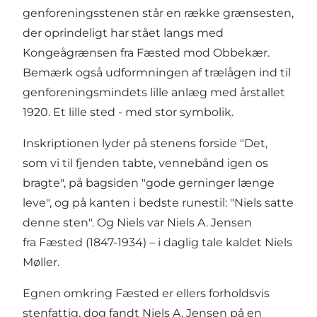
genforeningsstenen står en række grænsesten,
der oprindeligt har stået langs med
Kongeågrænsen fra Fæsted mod Obbekær.
Bemærk også udformningen af trælågen ind til
genforeningsmindets lille anlæg med årstallet
1920. Et lille sted - med stor symbolik.
Inskriptionen lyder på stenens forside "Det,
som vi til fjenden tabte, vennebånd igen os
bragte", på bagsiden "gode gerninger længe
leve", og på kanten i bedste runestil: "Niels satte
denne sten". Og Niels var Niels A. Jensen
fra Fæsted (1847-1934) – i daglig tale kaldet Niels
Møller.
Egnen omkring Fæsted er ellers forholdsvis
stenfattig, dog fandt Niels A. Jensen på en