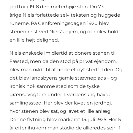
jagttur i 1918 den meterhøje sten. Dn 73-
årige Niels forfattede selv teksten og huggede
runerne. På Genforeningsdagen 1920 blev
stenen rejst ved Niels’s hjem, og der blev holdt
en lille højtidelighed.
Niels ønskede imidlertid at donere stenen til
Fæsted, men da den stod på privat ejendom,
blev man nødt til at finde et nyt sted til den. Og
det blev landsbyens gamle stævneplads – og
ironisk nok samme sted som de tyske
grænsevogtere under 1. verdenskrig havde
samlingssted. Her blev der lavet en jordhøj,
hvor stenen blev sat, og lavet et lille anlæg.
Denne flytning blev markeret 15. juli 1925. Her 5
år efter ihukom man stadig de allieredes sejr i 1.