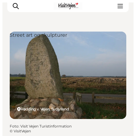
Street art og skulpturer
Spise
Sove
Natur
Se og oplev
Byer
Events
Udforsk
Rødding v. Vejen, Sydjylland
Foto
:
Visit Vejen Turistinformation
©
VisitVejen