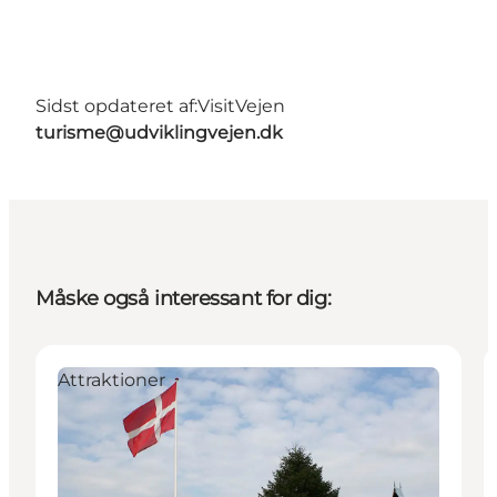
Sidst opdateret af:
VisitVejen
turisme@udviklingvejen.dk
Måske også interessant for dig:
Attraktioner