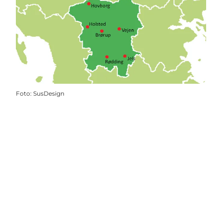
Foto
:
SusDesign
Del dine øjeblikke