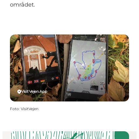
området.
Visit Vejen App
Foto
:
VisitVejen