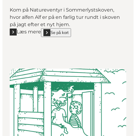
Kom på Natureventyr i Sommerlystskoven,
hvor alfen Alf er på en farlig tur rundt i skoven
på jagt efter et nyt hjem.
Læs mere
Se på kort
Læs mere "Natureventyr i Sommerlystskoven"
show Natureventyr i Sommerlystskoven on_map