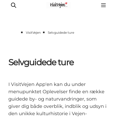
■
■
VisitVejen
Selvguidede ture
Spise
Sove
Natur
Selvguidede ture
Se og oplev
Byer
Events
I VisitVejen App'en kan du under
Udforsk
menupunktet Oplevelser finde en række
guidede by- og naturvandringer, som
giver dig både overblik, indblik og udsyn i
den unikke kulturhistorie i Vejen-