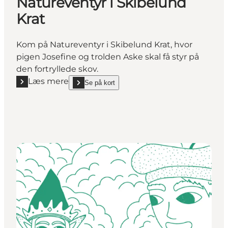
Natureventyr i Skibelund
Krat
Kom på Natureventyr i Skibelund Krat, hvor
pigen Josefine og trolden Aske skal få styr på
den fortryllede skov.
Læs mere
Se på kort
Læs mere "Natureventyr i Skibelund Krat"
show Natureventyr i Skibelund Krat on_map