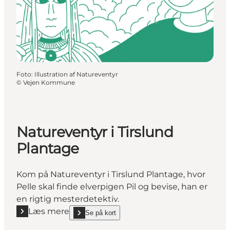
Foto
:
Illustration af Natureventyr
©
Vejen Kommune
Natureventyr i Tirslund
Plantage
Kom på Natureventyr i Tirslund Plantage, hvor
Pelle skal finde elverpigen Pil og bevise, han er
en rigtig mesterdetektiv.
Læs mere
Se på kort
Læs mere "Natureventyr i Tirslund Plantage"
show Natureventyr i Tirslund Plantage on_map