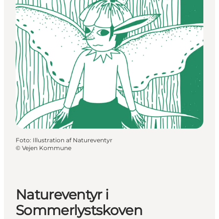
Foto
:
Illustration af Natureventyr
©
Vejen Kommune
Natureventyr i
Sommerlystskoven