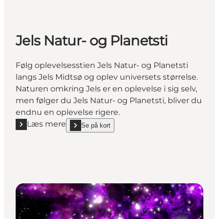
Jels Natur- og Planetsti
Følg oplevelsesstien Jels Natur- og Planetsti
langs Jels Midtsø og oplev universets størrelse.
Naturen omkring Jels er en oplevelse i sig selv,
men følger du Jels Natur- og Planetsti, bliver du
endnu en oplevelse rigere.
Læs mere
Se på kort
Læs mere "Jels Natur- og Planetsti"
show Jels Natur- og Planetsti on_map