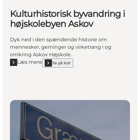
Kulturhistorisk byvandring i
højskolebyen Askov
Dyk ned i den spændende historie om
mennesker, gerninger og virketrang i og
omkring Askov Højskole.
Læs mere
Se på kort
Læs mere "Kulturhistorisk byvandring i højskolebye
show Kulturhistorisk byvandring i højskolebyen As