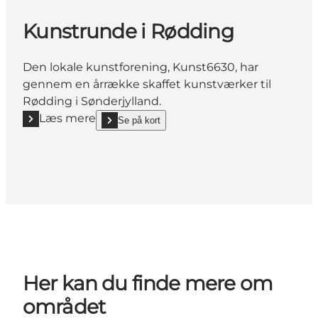
Kunstrunde i Rødding
Den lokale kunstforening, Kunst6630, har
gennem en årrække skaffet kunstværker til
Rødding i Sønderjylland.
Læs mere
Se på kort
Læs mere "Kunstrunde i Rødding"
show Kunstrunde i Rødding on_map
Her kan du finde mere om
området