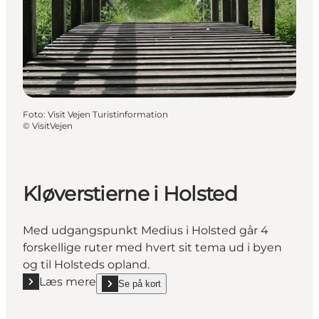
Foto
:
Visit Vejen Turistinformation
©
VisitVejen
Kløverstierne i Holsted
Med udgangspunkt Medius i Holsted går 4
forskellige ruter med hvert sit tema ud i byen
og til Holsteds opland.
Læs mere
Se på kort
Læs mere "Kløverstierne i Holsted"
show Kløverstierne i Holsted on_map