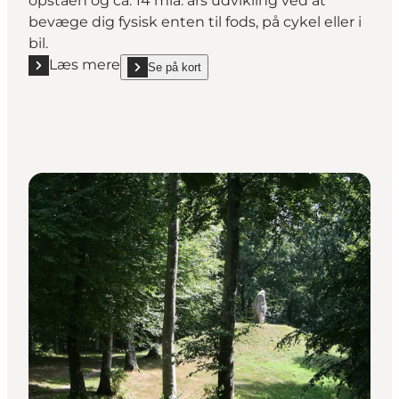
opståen og ca. 14 mia. års udvikling ved at
bevæge dig fysisk enten til fods, på cykel eller i
bil.
Læs mere
Se på kort
Læs mere "Evolutionsruten"
show Evolutionsruten on_map