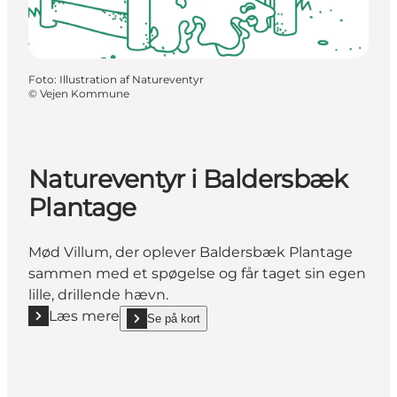
Foto
:
Illustration af Natureventyr
©
Vejen Kommune
Natureventyr i Baldersbæk
Plantage
Mød Villum, der oplever Baldersbæk Plantage
sammen med et spøgelse og får taget sin egen
lille, drillende hævn.
Læs mere
Se på kort
Læs mere "Natureventyr i Baldersbæk Plantage"
show Natureventyr i Baldersbæk Plantage on_map