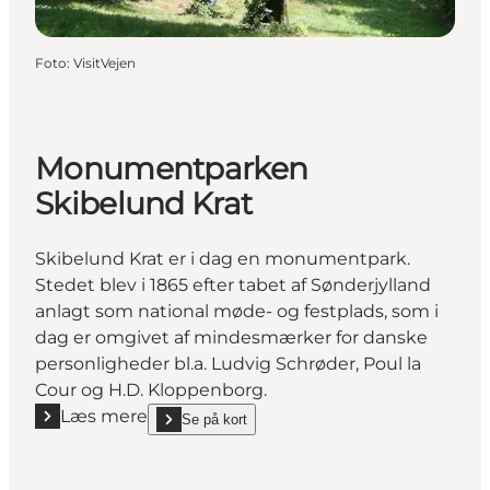
Foto
:
VisitVejen
Monumentparken
Skibelund Krat
Skibelund Krat er i dag en monumentpark.
Stedet blev i 1865 efter tabet af Sønderjylland
anlagt som national møde- og festplads, som i
dag er omgivet af mindesmærker for danske
personligheder bl.a. Ludvig Schrøder, Poul la
Cour og H.D. Kloppenborg.
Læs mere
Se på kort
Læs mere "Monumentparken Skibelund Krat"
show Monumentparken Skibelund Krat on_map