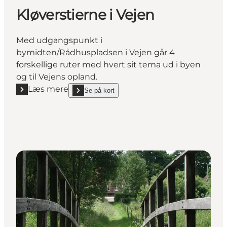
Kløverstierne i Vejen
Med udgangspunkt i
bymidten/Rådhuspladsen i Vejen går 4
forskellige ruter med hvert sit tema ud i byen
og til Vejens opland.
Læs mere
Se på kort
Læs mere "Kløverstierne i Vejen"
show Kløverstierne i Vejen on_map