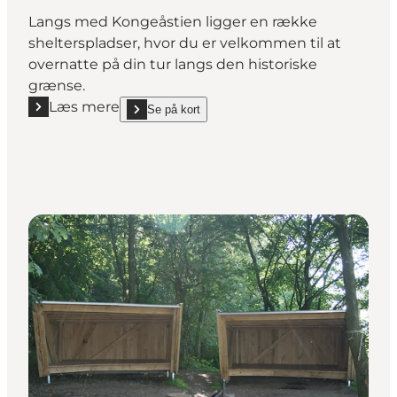
Langs med Kongeåstien ligger en række
shelterspladser, hvor du er velkommen til at
overnatte på din tur langs den historiske
grænse.
Læs mere
Se på kort
Læs mere "Shelterplads Skudstrup, Kongeåstien"
show Shelterplads Skudstrup, Kongeåstien on_map