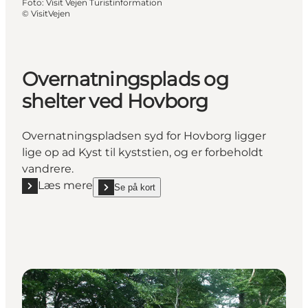
Foto
:
Visit Vejen Turistinformation
©
VisitVejen
Overnatningsplads og
shelter ved Hovborg
Overnatningspladsen syd for Hovborg ligger
lige op ad Kyst til kyststien, og er forbeholdt
vandrere.
Læs mere
Se på kort
Læs mere "Overnatningsplads og shelter ved Hovbo
show Overnatningsplads og shelter ved Hovborg on