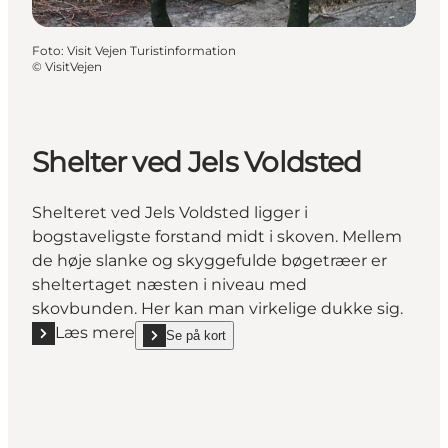
Foto
:
Visit Vejen Turistinformation
©
VisitVejen
Shelter ved Jels Voldsted
Shelteret ved Jels Voldsted ligger i
bogstaveligste forstand midt i skoven. Mellem
de høje slanke og skyggefulde bøgetræer er
sheltertaget næsten i niveau med
skovbunden. Her kan man virkelige dukke sig.
Læs mere
Se på kort
Læs mere "Shelter ved Jels Voldsted"
show Shelter ved Jels Voldsted on_map