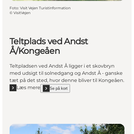
Foto
:
Visit Vejen Turistinformation
©
VisitVejen
Teltplads ved Andst
Å/Kongeåen
Teltpladsen ved Andst Å ligger i et skovbryn
med udsigt til solnedgang og Andst Å - ganske
tæt på det sted, hvor denne bliver til Kongeåen.
Læs mere
Se på kort
Læs mere "Teltplads ved Andst Å/Kongeåen"
show Teltplads ved Andst Å/Kongeåen on_map