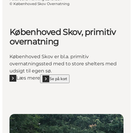
©
Københoved Skov Overnatning
Københoved Skov, primitiv
overnatning
Københoved Skov er bl.a. primitiv
overnatningssted med to store shelters med
udsigt til egen sø.
Læs mere
Se på kort
Læs mere "Københoved Skov, primitiv overnatning"
show Københoved Skov, primitiv overnatning on_ma