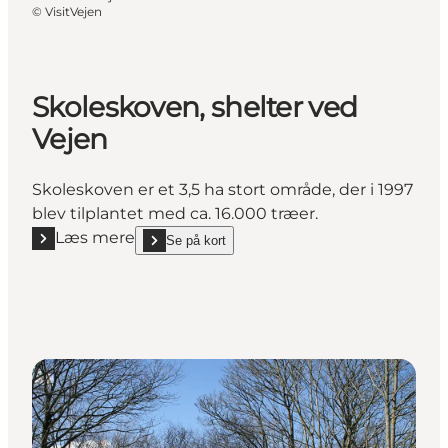
©
VisitVejen
Skoleskoven, shelter ved
Vejen
Skoleskoven er et 3,5 ha stort område, der i 1997
blev tilplantet med ca. 16.000 træer.
Læs mere
Se på kort
Læs mere "Skoleskoven, shelter ved Vejen"
show Skoleskoven, shelter ved Vejen on_map