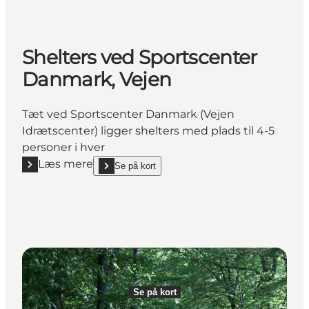
Shelters ved Sportscenter
Danmark, Vejen
Tæt ved Sportscenter Danmark (Vejen
Idrætscenter) ligger shelters med plads til 4-5
personer i hver
Læs mere
Se på kort
Læs mere "Shelters ved Sportscenter Danmark, Vej
show Shelters ved Sportscenter Danmark, Vejen on
Se på kort