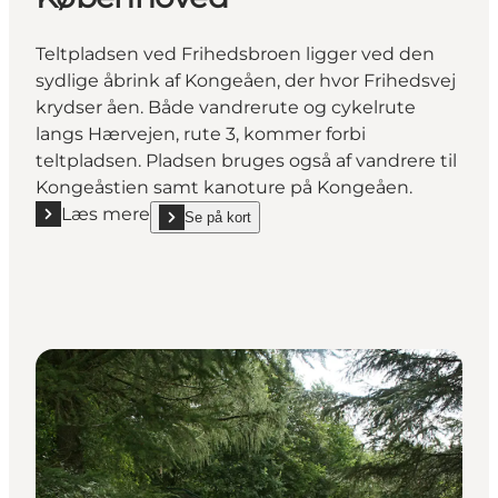
Teltpladsen ved Frihedsbroen ligger ved den
sydlige åbrink af Kongeåen, der hvor Frihedsvej
krydser åen. Både vandrerute og cykelrute
langs Hærvejen, rute 3, kommer forbi
teltpladsen. Pladsen bruges også af vandrere til
Kongeåstien samt kanoture på Kongeåen.
Læs mere
Se på kort
Læs mere "Teltplads, Frihedsbroen, Københoved"
show Teltplads, Frihedsbroen, Københoved on_map