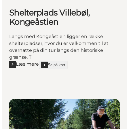
Shelterplads Villebøl,
Kongeåstien
Langs med Kongeåstien ligger en række
shelterpladser, hvor du er velkommen til at
overnatte på din tur langs den historiske
grænse. T
Læs mere
Se på kort
Læs mere "Shelterplads Villebøl, Kongeåstien"
show Shelterplads Villebøl, Kongeåstien on_map