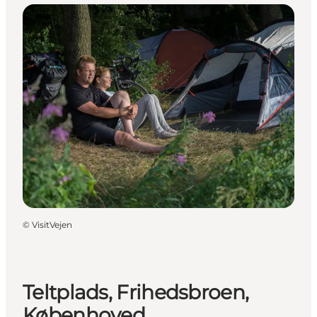
©
VisitVejen
Teltplads, Frihedsbroen,
Københoved