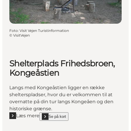
Foto
:
Visit Vejen Turistinformation
©
VisitVejen
Shelterplads Frihedsbroen,
Kongeåstien
Langs med Kongeåstien ligger en række
shelterspladser, hvor du er velkommen til at
overnatte på din tur langs Kongeåen og den
historiske grænse.
Læs mere
Se på kort
Læs mere "Shelterplads Frihedsbroen, Kongeåstien
show Shelterplads Frihedsbroen, Kongeåstien on_m