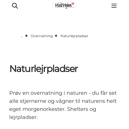
■
■
…
Overnatning
Naturlejrpladser
Spise
Sove
Natur
Naturlejrpladser
Se og oplev
Byer
Events
Prøv en overnatning i naturen - du får set
Udforsk
alle stjernerne og vågner til naturens helt
eget morgenorkester. Shelters og
lejrpladser.