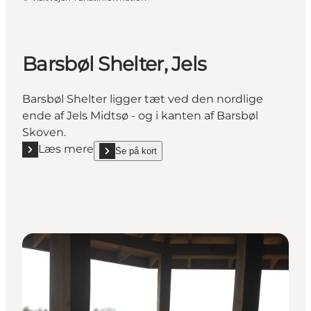
Barsbøl Shelter, Jels
Barsbøl Shelter ligger tæt ved den nordlige
ende af Jels Midtsø - og i kanten af Barsbøl
Skoven.
Læs mere
Se på kort
Læs mere "Barsbøl Shelter, Jels"
show Barsbøl Shelter, Jels on_map