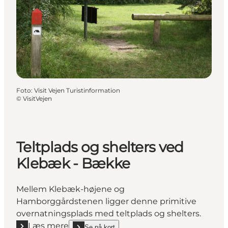
Foto
:
Visit Vejen Turistinformation
©
VisitVejen
Teltplads og shelters ved
Klebæk - Bække
Mellem Klebæk-højene og
Hamborggårdstenen ligger denne primitive
overnatningsplads med teltplads og shelters.
Læs mere
Se på kort