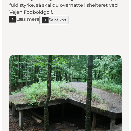
fuld styrke, så skal du overnatte i shelteret ved
Vejen Fodboldgolf.
Læs mere
Se på kort
Læs mere "Shelters og bålhytte ved Vejen Fodboldg
show Shelters og bålhytte ved Vejen Fodboldgolf o