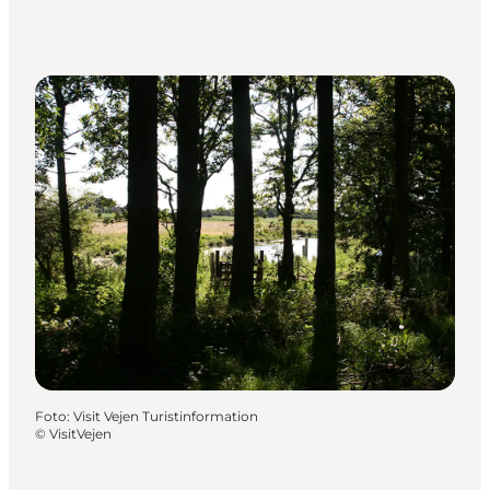
Foto
:
Visit Vejen Turistinformation
©
VisitVejen