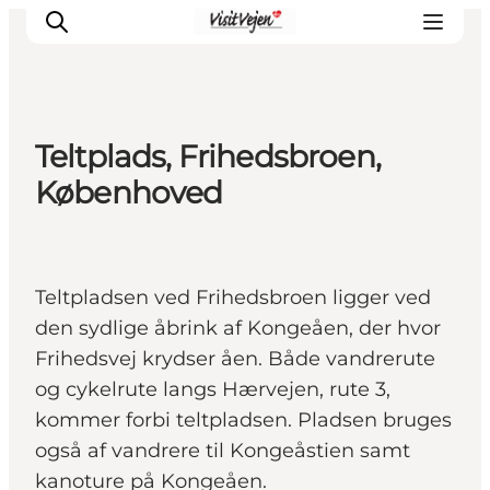
Teltplads, Frihedsbroen,
Spise
Københoved
Sove
Natur
Se og oplev
Teltpladsen ved Frihedsbroen ligger ved
Byer
den sydlige åbrink af Kongeåen, der hvor
Events
Frihedsvej krydser åen. Både vandrerute
Udforsk
og cykelrute langs Hærvejen, rute 3,
kommer forbi teltpladsen. Pladsen bruges
også af vandrere til Kongeåstien samt
kanoture på Kongeåen.