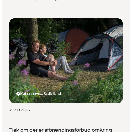
Shelters og naturlejrpladser
Københoved, Sydjylland
©
VisitVejen
Tjek om der er afbrændingsforbud omkring