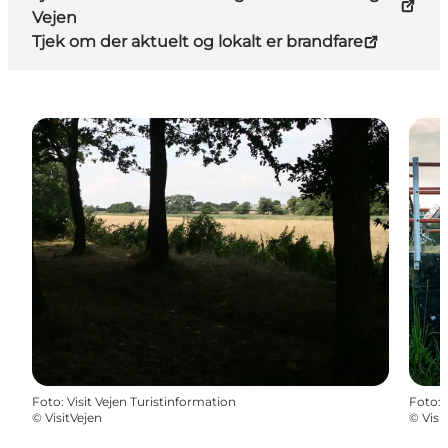
Vejen
Tjek om der aktuelt og lokalt er brandfare
Foto
:
Visit Vejen Turistinformation
Foto
:
©
VisitVejen
©
Visi