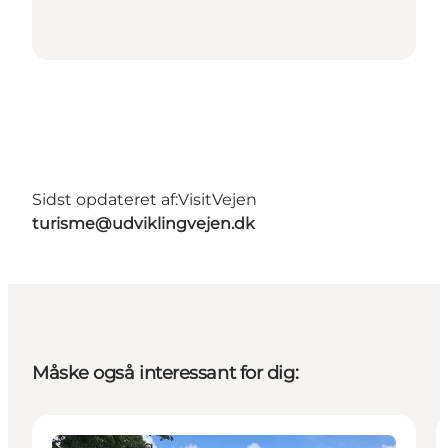
Sidst opdateret af:
VisitVejen
turisme@udviklingvejen.dk
Måske også interessant for dig:
Overnatning