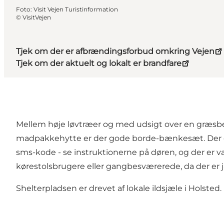
Foto
:
Visit Vejen Turistinformation
©
VisitVejen
Tjek om der er afbrændingsforbud omkring Vejen
Tjek om der aktuelt og lokalt er brandfare
Mellem høje løvtræer og med udsigt over en græsbevo
madpakkehytte er der gode borde-bænkesæt. Der er b
sms-kode - se instruktionerne på døren, og der er v
kørestolsbrugere eller gangbesværerede, da der er jæ
Shelterpladsen er drevet af lokale ildsjæle i Holsted