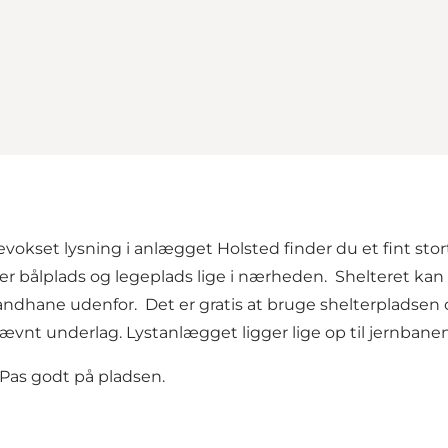
kset lysning i anlægget Holsted finder du et fint stort 
ålplads og legeplads lige i nærheden. Shelteret kan ru
andhane udenfor. Det er gratis at bruge shelterpladsen o
vnt underlag. Lystanlægget ligger lige op til jernbanen, 
. Pas godt på pladsen.