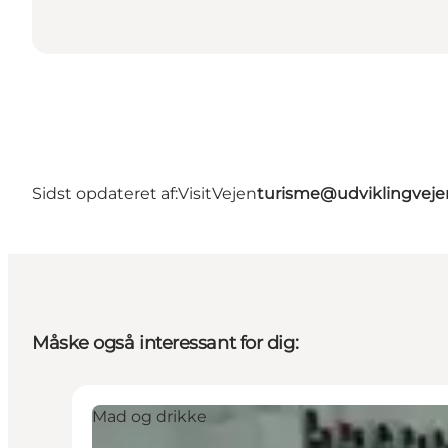
Sidst opdateret af:
VisitVejen
turisme@udviklingveje
Måske også interessant for dig:
Mad og drikke