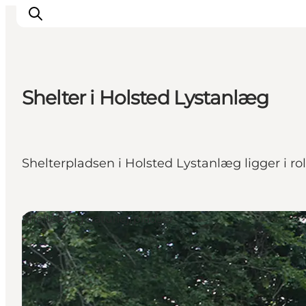
Shelter i Holsted Lystanlæg
Spise
Sove
Natur
Shelterpladsen i Holsted Lystanlæg ligger i ro
Se og oplev
Byer
Events
Shelters og naturlejrpladser
Udforsk