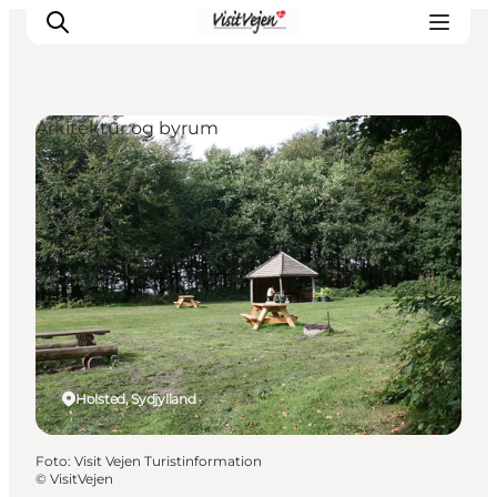
Arkitektur og byrum
Spise
Sove
Natur
Se og oplev
Byer
Events
Udforsk
Holsted, Sydjylland
Foto
:
Visit Vejen Turistinformation
©
VisitVejen