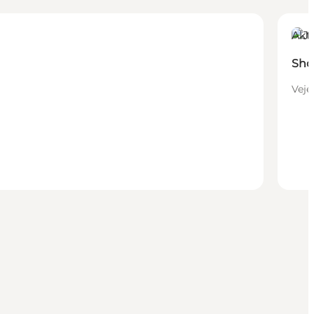
Akti
Sho
Veje