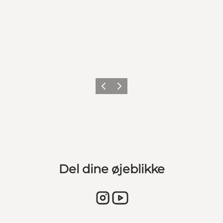
Forrige billede
Næste billede
Del dine øjeblikke