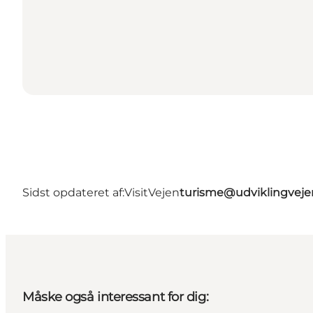
Sidst opdateret af:
VisitVejen
turisme@udviklingveje
Måske også interessant for dig: