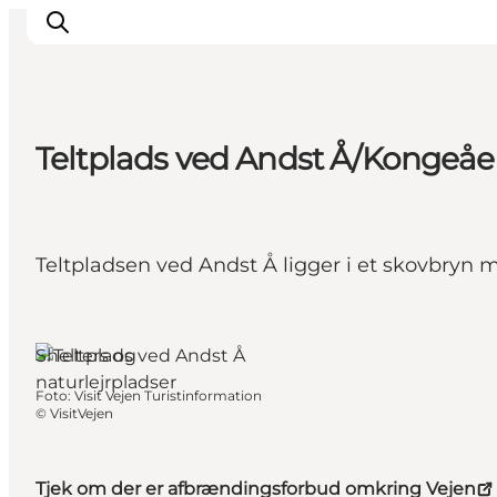
Teltplads ved Andst Å/Kongeå
Spise
Sove
Natur
Teltpladsen ved Andst Å ligger i et skovbryn 
Se og oplev
Byer
Vejen, Sydjylland
Events
Shelters og
Udforsk
naturlejrpladser
Foto
:
Visit Vejen Turistinformation
©
VisitVejen
Tjek om der er afbrændingsforbud omkring Vejen