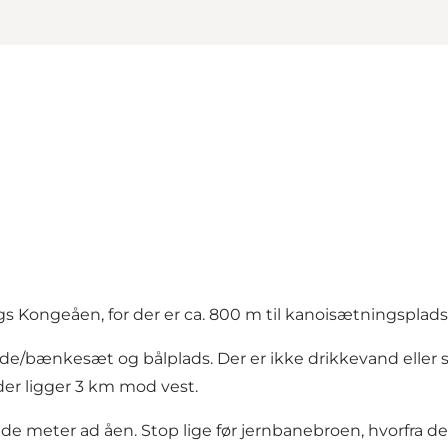
o langs Kongeåen, for der er ca. 800 m til kanoisætningspl
borde/bænkesæt og bålplads. Der er ikke drikkevand eller 
 der ligger 3 km mod vest.
e meter ad åen. Stop lige før jernbanebroen, hvorfra de