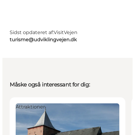
Sidst opdateret af:
VisitVejen
turisme@udviklingvejen.dk
Måske også interessant for dig:
Attraktioner