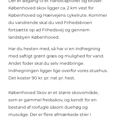
Der er adgang til et handicaptoilet og bruser.
Københoved skov ligger ca. 2 km vest for
Københoved og Hærvejens cykelrute. Kommer
du vandrende skal du ved Frihedsbroen
fortsætte op ad Frihedsvej og gennem
landsbyen Københoved.
Har du hesten med, så har vi en indhegning
med saftigt grønt græs og mulighed for vand.
Andet foder skal du selv medbringe.
Indhegningen ligger lige overfor vores stuehus.
Det koster 90 kr. pr. nat pr. hest.
Københoved Skov er et større skovområde,
som er gammel fredsskov, og kendt for en
bestand af rovfugle såsom duehøg og
musvåge. Der er flere afmærkede stier i