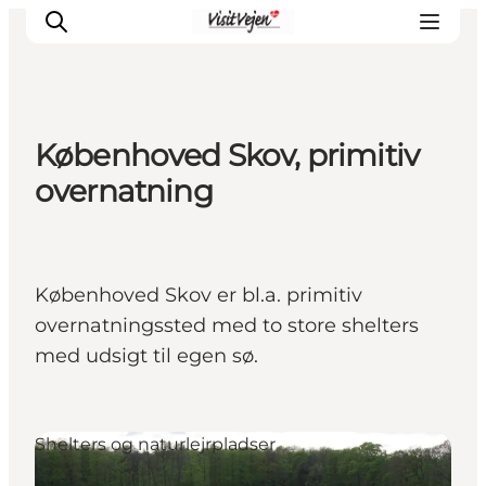
Københoved Skov, primitiv
Spise
overnatning
Sove
Natur
Se og oplev
Københoved Skov er bl.a. primitiv
Byer
overnatningssted med to store shelters
Events
med udsigt til egen sø.
Udforsk
Shelters og naturlejrpladser