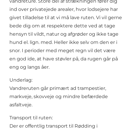
vandreture. Store del af strækningen fører dig
ind over privatejede arealer, hvor lodsejere har
givet tilladelse til at vi må lave ruten. Vi vil gerne
bede dig om at respektere dette ved at tage
hensyn til vildt, natur og afgrøder og ikke tage
hund el. lign. med. Heller ikke selv om den er i
snor. I perioder med meget regn vil det være
en god ide, at have støvler på, da rugen går på
eng og langs åer.
Underlag:
Vandreruten går primært ad trampestier,
markveje, skovveje og mindre befærdede
asfaltveje.
Transport til ruten:
Der er offentlig transport til Rødding i