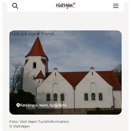
Ture på egen hånd
Spise
Sove
Natur
Se og oplev
Byer
Events
Udforsk
Rødding v. Vejen, Sydjylland
Foto
:
Visit Vejen Turistinformation
©
VisitVejen