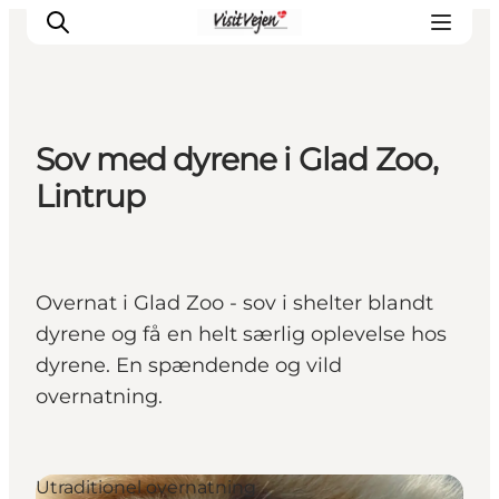
Sov med dyrene i Glad Zoo,
Spise
Lintrup
Sove
Natur
Se og oplev
Overnat i Glad Zoo - sov i shelter blandt
Byer
dyrene og få en helt særlig oplevelse hos
Events
dyrene. En spændende og vild
Udforsk
overnatning.
Utraditionel overnatning