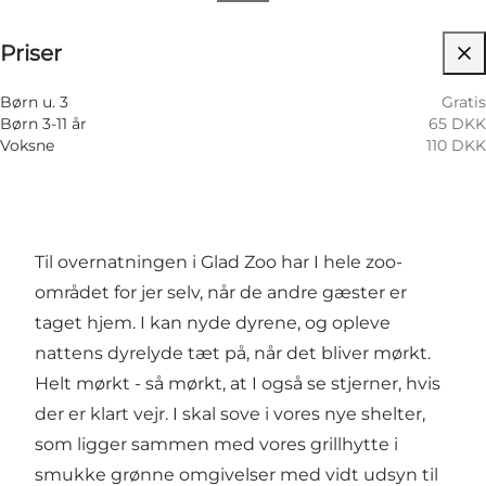
Se priser
Priser
Besøg hjemmeside
Børn u. 3
Gratis
Børn 3-11 år
65 DKK
Voksne
110 DKK
Til overnatningen i Glad Zoo har I hele zoo-
området for jer selv, når de andre gæster er
taget hjem. I kan nyde dyrene, og opleve
nattens dyrelyde tæt på, når det bliver mørkt.
Helt mørkt - så mørkt, at I også se stjerner, hvis
der er klart vejr. I skal sove i vores nye shelter,
som ligger sammen med vores grillhytte i
smukke grønne omgivelser med vidt udsyn til