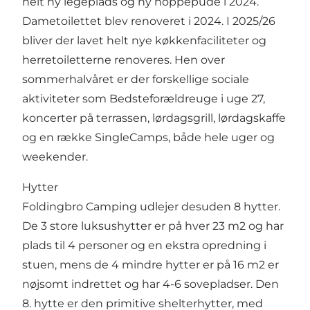
helt ny legeplads og ny hoppepude i 2024.
Dametoilettet blev renoveret i 2024. I 2025/26
bliver der lavet helt nye køkkenfaciliteter og
herretoiletterne renoveres. Hen over
sommerhalvåret er der forskellige sociale
aktiviteter som Bedsteforældreuge i uge 27,
koncerter på terrassen, lørdagsgrill, lørdagskaffe
og en række SingleCamps, både hele uger og
weekender.
Hytter
Foldingbro Camping udlejer desuden 8 hytter.
De 3 store luksushytter er på hver 23 m2 og har
plads til 4 personer og en ekstra opredning i
stuen, mens de 4 mindre hytter er på 16 m2 er
nøjsomt indrettet og har 4-6 sovepladser. Den
8. hytte er den primitive shelterhytter, med