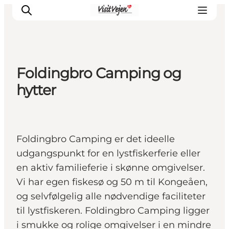
Foldingbro Camping og
Spise
hytter
Sove
Natur
Se og oplev
Foldingbro Camping er det ideelle
Byer
udgangspunkt for en lystfiskerferie eller
Events
en aktiv familieferie i skønne omgivelser.
Udforsk
Vi har egen fiskesø og 50 m til Kongeåen,
og selvfølgelig alle nødvendige faciliteter
til lystfiskeren. Foldingbro Camping ligger
i smukke og rolige omgivelser i en mindre