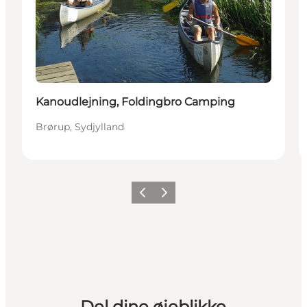
Kanoudlejning, Foldingbro Camping
Brørup, Sydjylland
Forrige billede
Næste billede
Del dine øjeblikke