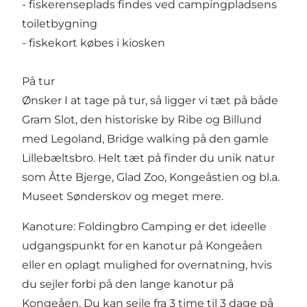
- fiskerenseplads findes ved campingpladsens
toiletbygning
- fiskekort købes i kiosken
På tur
Ønsker I at tage på tur, så ligger vi tæt på både
Gram Slot, den historiske by Ribe og Billund
med Legoland, Bridge walking på den gamle
Lillebæltsbro. Helt tæt på finder du unik natur
som Åtte Bjerge, Glad Zoo, Kongeåstien og bl.a.
Museet Sønderskov og meget mere.
Kanoture: Foldingbro Camping er det ideelle
udgangspunkt for en kanotur på Kongeåen
eller en oplagt mulighed for overnatning, hvis
du sejler forbi på den lange kanotur på
Kongeåen. Du kan sejle fra 3 time til 3 dage på