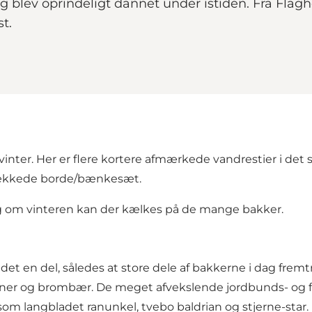
g blev oprindeligt dannet under istiden. Fra Flagh
t.
er. Her er flere kortere afmærkede vandrestier i det stæ
ækkede borde/bænkesæt.
g om vinteren kan der kælkes på de mange bakker.
det en del, således at store dele af bakkerne i dag fre
gner og brombær. De meget afvekslende jordbunds- og fu
ter som langbladet ranunkel, tvebo baldrian og stjerne-st