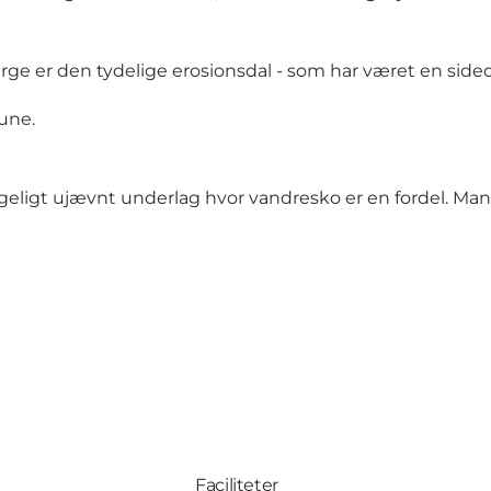
ge er den tydelige erosionsdal - som har været en sided
une.
ageligt ujævnt underlag hvor vandresko er en fordel. Ma
Faciliteter