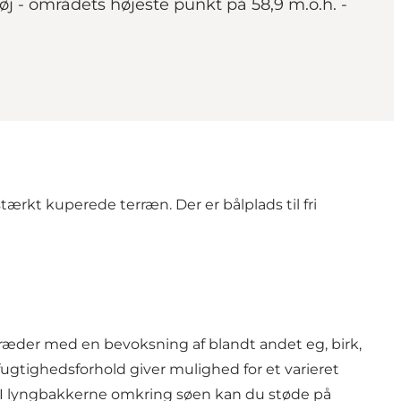
øj - områdets højeste punkt på 58,9 m.o.h. -
rkt kuperede terræn. Der er bålplads til fri
mtræder med en bevoksning af blandt andet eg, birk,
gtighedsforhold giver mulighed for et varieret
ar. I lyngbakkerne omkring søen kan du støde på