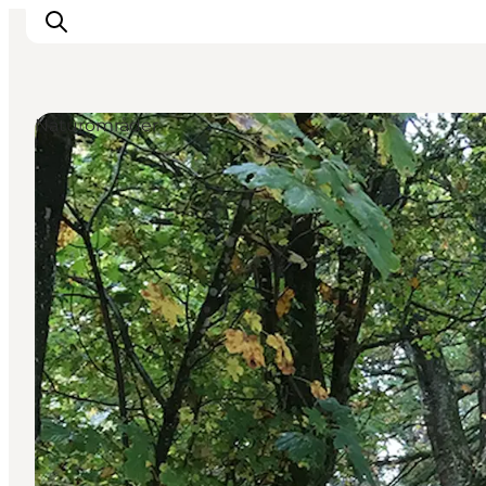
Naturområder
Spise
Sove
Natur
Se og oplev
Byer
Events
Udforsk