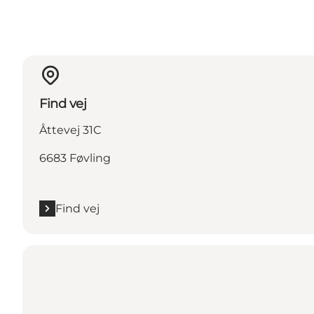
Find vej
Åttevej 31C
6683 Føvling
Find vej