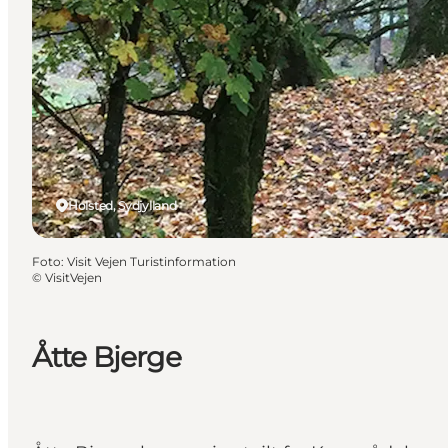
Holsted, Sydjylland
Foto
:
Visit Vejen Turistinformation
©
VisitVejen
Åtte Bjerge