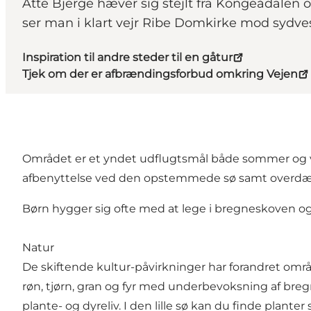
Åtte Bjerge hæver sig stejlt fra Kongeådalen o
ser man i klart vejr Ribe Domkirke mod sydves
Inspiration til andre steder til en gåtur
Tjek om der er afbrændingsforbud omkring Vejen
Området er et yndet udflugtsmål både sommer og vint
afbenyttelse ved den opstemmede sø samt overd
Børn hygger sig ofte med at lege i bregneskoven o
Natur
De skiftende kultur-påvirkninger har forandret områ
røn, tjørn, gran og fyr med underbevoksning af bre
plante- og dyreliv. I den lille sø kan du finde plan