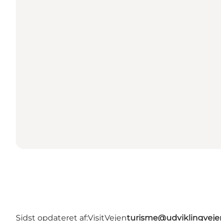
Sidst opdateret af:
VisitVejen
turisme@udviklingveje