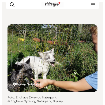
Zoo og dyreparker
Spise
Sove
Natur
Se og oplev
Byer
Events
Udforsk
Brørup, Sydjylland
Foto
:
Enghave Dyre- og Naturpark
©
Enghave Dyre- og Naturpark, Brørup