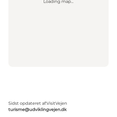
Loading map...
Sidst opdateret af:
VisitVejen
turisme@udviklingvejen.dk