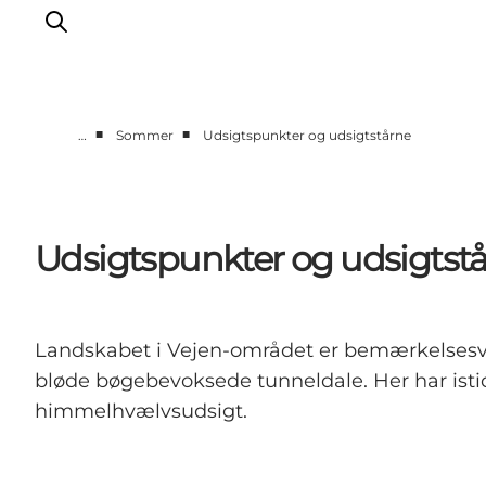
■
■
…
Sommer
Udsigtspunkter og udsigtstårne
Spise
Sove
Natur
Udsigtspunkter og udsigtst
Se og oplev
Byer
Events
Landskabet i Vejen-området er bemærkelsesvær
Udforsk
bløde bøgebevoksede tunneldale. Her har istide
himmelhvælvsudsigt.