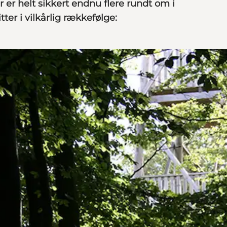
r er helt sikkert endnu flere rundt om i
tter i vilkårlig rækkefølge: