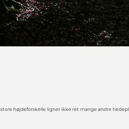
tore højdeforskelle ligner ikke ret mange andre hedep
g"
map