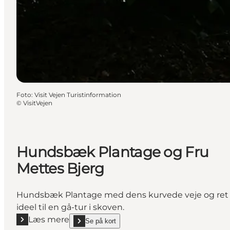
Foto
:
Visit Vejen Turistinformation
©
VisitVejen
Hundsbæk Plantage og Fru
Mettes Bjerg
Hundsbæk Plantage med dens kurvede veje og ret s
ideel til en gå-tur i skoven.
Læs mere
Se på kort
Læs mere "Hundsbæk Plantage og Fru Mettes Bjer
show Hundsbæk Plantage og Fru Mettes Bjerg on_