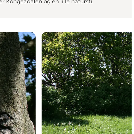
er Kongeådalen og en lille natursti.