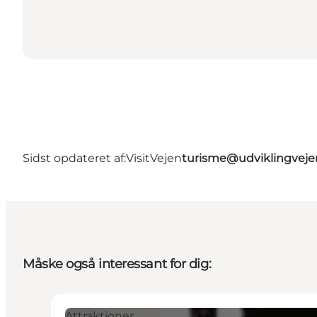
Sidst opdateret af:
VisitVejen
turisme@udviklingveje
Måske også interessant for dig:
Attraktioner