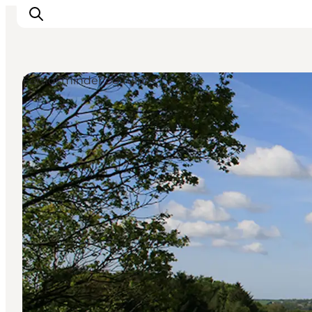
Fortidsminder og ruiner
Spise
Sove
Natur
Se og oplev
Byer
Events
Udforsk