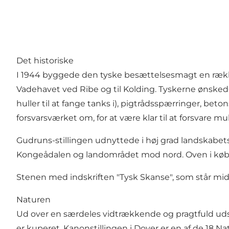
Det historiske
I 1944 byggede den tyske besættelsesmagt en række 
Vadehavet ved Ribe og til Kolding. Tyskerne ønsked
huller til at fange tanks i), pigtrådsspærringer, be
forsvarsværket om, for at være klar til at forsvar
Gudruns-stillingen udnyttede i høj grad landskabet
Kongeådalen og landområdet mod nord. Oven i købet
Stenen med indskriften "Tysk Skanse", som står midt i
Naturen
Ud over en særdeles vidtrækkende og pragtfuld uds
er kuperet. Kanonstillingen i Dover er en af de 18 