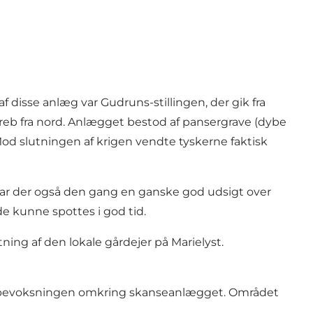
disse anlæg var Gudruns-stillingen, der gik fra
reb fra nord. Anlægget bestod af pansergrave (dybe
 Mod slutningen af krigen vendte tyskerne faktisk
var der også den gang en ganske god udsigt over
 kunne spottes i god tid.
tning af den lokale gårdejer på Marielyst.
t i bevoksningen omkring skanseanlægget. Området