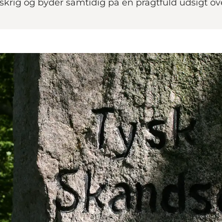
nskrig og byder samtidig på en pragtfuld udsigt ov