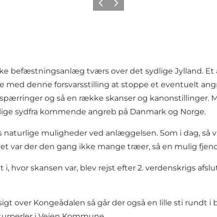
Forrige billede
Næste billede
befæstningsanlæg tværs over det sydlige Jylland. Et af 
e med denne forsvarsstilling at stoppe et eventuelt ang
tonspærringer og så en række skanser og kanonstillinger.
e mulige sydfra kommende angreb på Danmark og Norge.
s naturlige muligheder ved anlæggelsen. Som i dag, så 
 var der den gang ikke mange træer, så en mulig fjende
, hvor skansen var, blev rejst efter 2. verdenskrigs afslu
igt over Kongeådalen så går der også en lille sti rund
Naturperler i Vejen Kommune.