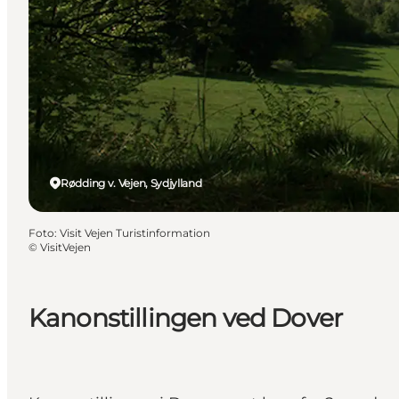
Rødding v. Vejen, Sydjylland
Foto
:
Visit Vejen Turistinformation
©
VisitVejen
Kanonstillingen ved Dover