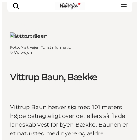
Bække,
Sydjylland
Naturområder
Foto
:
Visit Vejen Turistinformation
Spise
©
VisitVejen
Sove
Natur
Vittrup Baun, Bække
Se og oplev
Byer
Events
Udforsk
Vittrup Baun hæver sig med 101 meters
højde betragteligt over det ellers så flade
landskab vest for byen Bække. Baunen er
et natursted med nyere og ældre