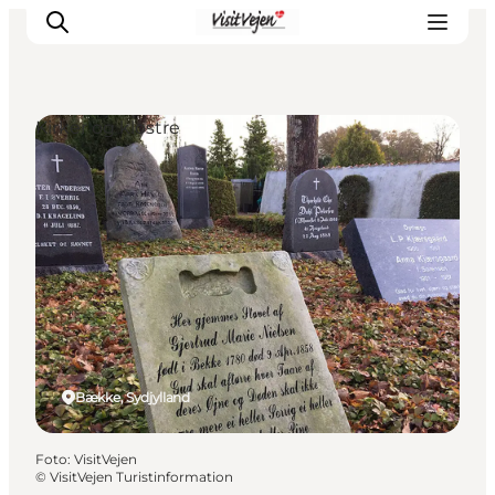
Kirker og klostre
Spise
Sove
Natur
Se og oplev
Byer
Events
Udforsk
Bække, Sydjylland
Foto
:
VisitVejen
©
VisitVejen Turistinformation