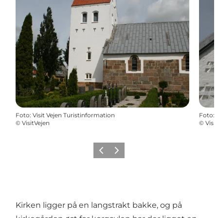
Foto
:
Visit Vejen Turistinformation
Foto
:
©
VisitVejen
©
Visi
Forrige billede
Næste billede
Kirken ligger på en langstrakt bakke, og på