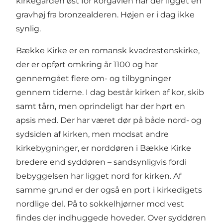
kirkegården øst for korgavlen har der ligget en
gravhøj fra bronzealderen. Højen er i dag ikke
synlig.
Bække Kirke er en romansk kvadrestenskirke,
der er opført omkring år 1100 og har
gennemgået flere om- og tilbygninger
gennem tiderne. I dag består kirken af kor, skib
samt tårn, men oprindeligt har der hørt en
apsis med. Der har været dør på både nord- og
sydsiden af kirken, men modsat andre
kirkebygninger, er norddøren i Bække Kirke
bredere end syddøren – sandsynligvis fordi
bebyggelsen har ligget nord for kirken. Af
samme grund er der også en port i kirkedigets
nordlige del. På to sokkelhjørner mod vest
findes der indhuggede hoveder. Over syddøren