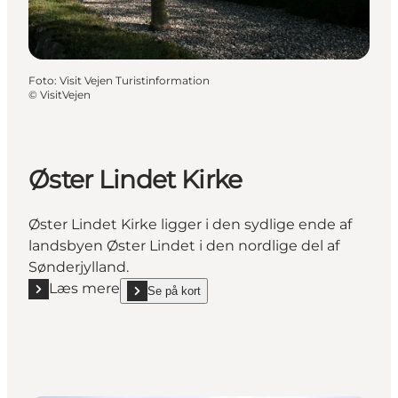
Foto
:
Visit Vejen Turistinformation
©
VisitVejen
Øster Lindet Kirke
Øster Lindet Kirke ligger i den sydlige ende af
landsbyen Øster Lindet i den nordlige del af
Sønderjylland.
Læs mere
Se på kort
Læs mere "Øster Lindet Kirke"
show Øster Lindet Kirke on_map