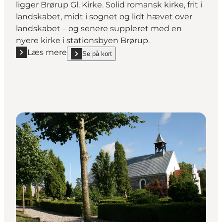
ligger Brørup Gl. Kirke. Solid romansk kirke, frit i
landskabet, midt i sognet og lidt hævet over
landskabet – og senere suppleret med en
nyere kirke i stationsbyen Brørup.
Læs mere
Se på kort
Læs mere "Brørup Gl. Kirke"
show Brørup Gl. Kirke on_map