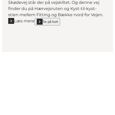
Skødevej står der på vejskiltet. Og denne vej
finder du på Hærvejsruten og Kyst-til-kyst-
stien mellem Fitting og Bække nord for Vejen.
Læs mere
Se på kort
Læs mere "Skødevej"
show Skødevej on_map
Del dine øjeblikke