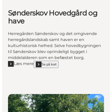
Sønderskov Hovedgård og
have
Herregården Sønderskov og det omgivende
herregårdslandskab samt haven er en
kulturhistorisk helhed. Selve hovedbygningen
til Sønderskov blev oprindeligt bygget i
middelalderen som en befæstet borg.
Læs mere
Se på kort
Læs mere "Sønderskov Hovedgård og have"
show Sønderskov Hovedgård og have on_map