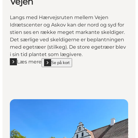
Vejen
Langs med Hærvejsruten mellem Vejen
Idrætscenter og Askov kan der nord og syd for
stien ses en række meget markante skeldiger.
Det særlige ved skeldigerne er beplantningen
med egetræer (stilkeg). De store egetræer blev
i sin tid plantet som lægivere.
Læs mere
Se på kort
Læs mere "Skeldiger mellem Askov og Vejen"
show Skeldiger mellem Askov og Vejen on_map