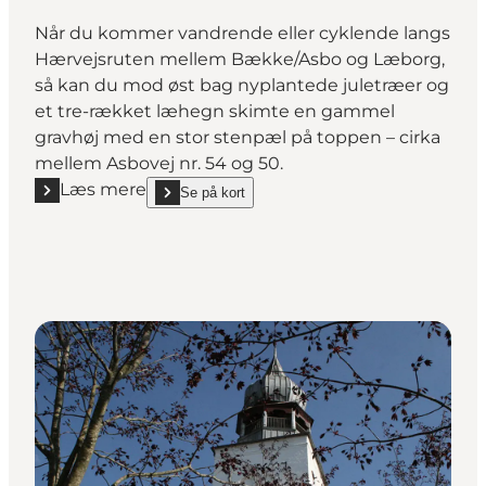
Når du kommer vandrende eller cyklende langs
Hærvejsruten mellem Bække/Asbo og Læborg,
så kan du mod øst bag nyplantede juletræer og
et tre-rækket læhegn skimte en gammel
gravhøj med en stor stenpæl på toppen – cirka
mellem Asbovej nr. 54 og 50.
Læs mere
Se på kort
Læs mere "Vildtbanestenen ved Læborg"
show Vildtbanestenen ved Læborg on_map