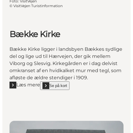
Foto
:
VisitVejen
©
VisitVejen Turistinformation
Bække Kirke
Bække Kirke ligger i landsbyen Bækkes sydlige
del og lige ud til Hærvejen, der gik mellem
Viborg og Slesvig. Kirkegården er i dag delvist
omkranset af en hvidkalket mur med tegl, som
afløste de ældre stendiger i 1909.
Læs mere
Se på kort
Læs mere "Bække Kirke"
show Bække Kirke on_map