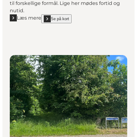
til forskellige formål. Lige her mødes fortid og
nutid.
Læs mere
Se på kort
Læs mere "Kirkevejen - Skødebjerg, Bække"
show Kirkevejen - Skødebjerg, Bække on_map