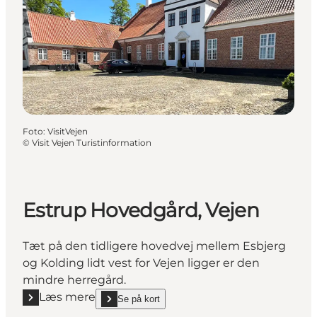
Foto
:
VisitVejen
©
Visit Vejen Turistinformation
Estrup Hovedgård, Vejen
Tæt på den tidligere hovedvej mellem Esbjerg
og Kolding lidt vest for Vejen ligger er den
mindre herregård.
Læs mere
Se på kort
Læs mere "Estrup Hovedgård, Vejen"
show Estrup Hovedgård, Vejen on_map