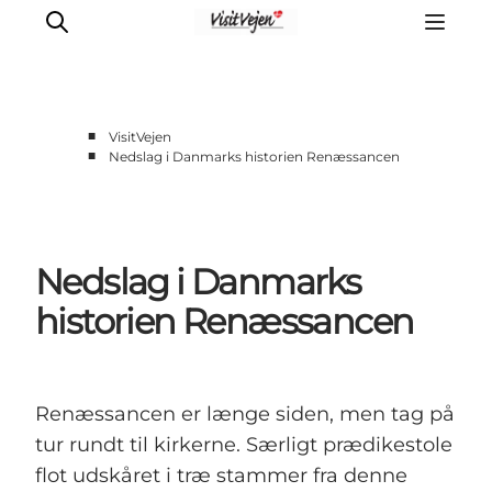
■
VisitVejen
■
Nedslag i Danmarks historien Renæssancen
Spise
Sove
Natur
Nedslag i Danmarks
Se og oplev
Byer
historien Renæssancen
Events
Udforsk
Renæssancen er længe siden, men tag på
tur rundt til kirkerne. Særligt prædikestole
flot udskåret i træ stammer fra denne