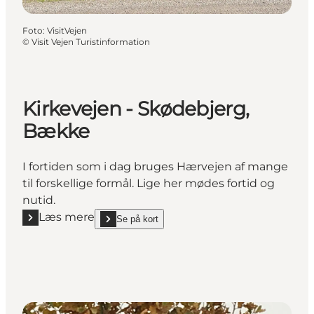
Foto
:
VisitVejen
©
Visit Vejen Turistinformation
Kirkevejen - Skødebjerg,
Bække
I fortiden som i dag bruges Hærvejen af mange
til forskellige formål. Lige her mødes fortid og
nutid.
Læs mere
Se på kort
Læs mere "Kirkevejen - Skødebjerg, Bække"
show Kirkevejen - Skødebjerg, Bække on_map