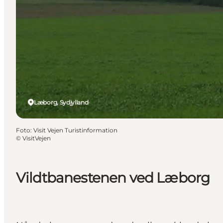
Læborg, Sydjylland
Foto
:
Visit Vejen Turistinformation
©
VisitVejen
Vildtbanestenen ved Læborg