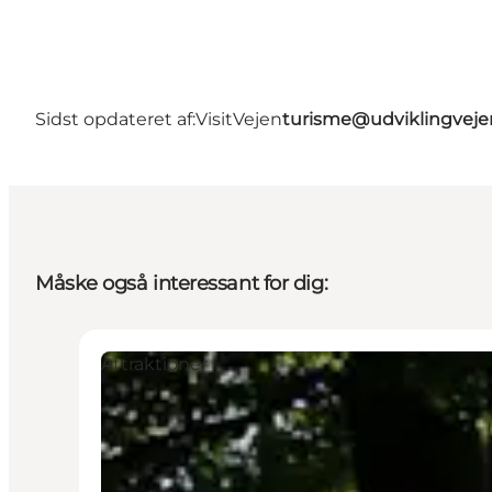
Sidst opdateret af:
VisitVejen
turisme@udviklingveje
Måske også interessant for dig:
Attraktioner