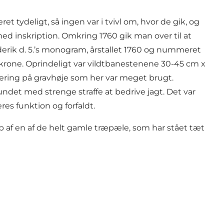
t tydeligt, så ingen var i tvivl om, hvor de gik, og
med inskription. Omkring 1760 gik man over til at
derik d. 5.’s monogram, årstallet 1760 og nummeret
krone. Oprindeligt var vildtbanestenene 30-45 cm x
cering på gravhøje som her var meget brugt.
ndet med strenge straffe at bedrive jagt. Det var
es funktion og forfaldt.
af en af de helt gamle træpæle, som har stået tæt