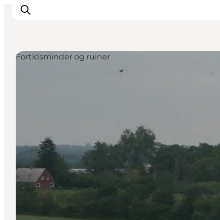
Fortidsminder og ruiner
Spise
Sove
Natur
Se og oplev
Byer
Events
Udforsk