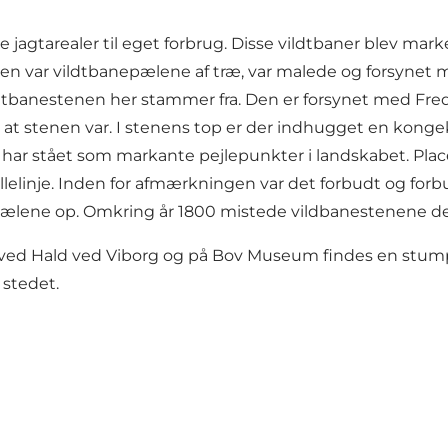
agtarealer til eget forbrug. Disse vildtbaner blev markere
arten var vildtbanepælene af træ, var malede og forsynet 
ildtbanestenen her stammer fra. Den er forsynet med Fre
 at stenen var. I stenens top er der indhugget en konge
t har stået som markante pejlepunkter i landskabet. Pla
elinje. Inden for afmærkningen var det forbudt og forbu
 pælene op. Omkring år 1800 mistede vildbanestenene der
ed Hald ved Viborg og på Bov Museum findes en stump 
 stedet.