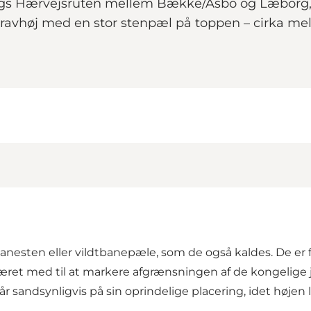
gs Hærvejsruten mellem Bække/Asbo og Læborg, 
avhøj med en stor stenpæl på toppen – cirka mell
anesten eller vildtbanepæle, som de også kaldes. De er 
et med til at markere afgrænsningen af de kongelige j
år sandsynligvis på sin oprindelige placering, idet hø