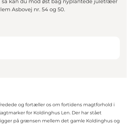
så kan du mod øst bag nyplantede juletræer
em Asbovej nr. 54 og 50.
fredede og fortæller os om fortidens magtforhold i
agtmarker for Koldinghus Len. Der har stået
jen ligger på grænsen mellem det gamle Koldinghus og