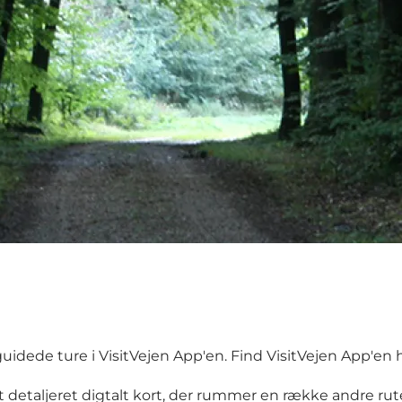
guidede ture i VisitVejen App'en.
Find VisitVejen App'en 
aljeret digtalt kort, der rummer en række andre ruter 