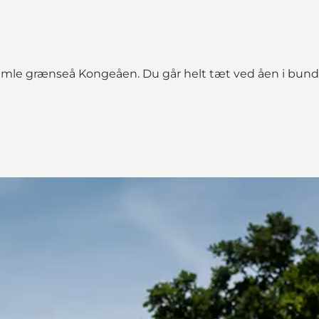
amle grænseå Kongeåen. Du går helt tæt ved åen i bund