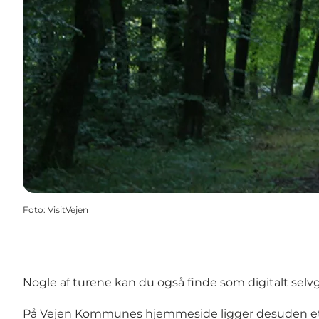
Foto
:
VisitVejen
Nogle af turene kan du også finde som digitalt selv
På
Vejen Kommunes hjemmeside ligger desuden et det