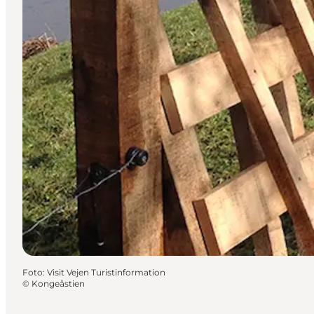
Foto
:
Visit Vejen Turistinformation
©
Kongeåstien