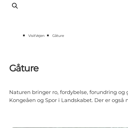
■
■
VisitVejen
Gåture
Spise
Sove
Natur
Gåture
Se og oplev
Byer
Events
Naturen bringer ro, fordybelse, forundring og g
Udforsk
Kongeåen og Spor i Landskabet. Der er også mo