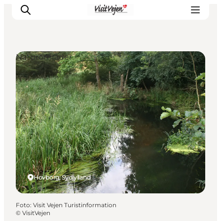
Naturområder
Spise
Sove
Natur
Se og oplev
Byer
Events
Udforsk
Hovborg, Sydjylland
Foto
:
Visit Vejen Turistinformation
©
VisitVejen