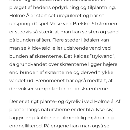
præget af hedens opdyrkning og tilplantning.
Holme Å er stort set ureguleret og har sit
udspring i Gispel Mose ved Bække. Strømmen
er stedvis så stærk, at man kan se sten og sand
på bunden af åen. Flere steder i ådalen kan
man se kildevæld, eller udsivende vand ved
bunden af skrænterne. Det kaldes ”trykvand”,
da grundvandet over skrænterne ligger højere
end bunden af skrænterne og derved trykker
vandet ud. Fænomenet har også medført, at
der vokser sumpplanter op ad skrænterne.
Der er et rigt plante- og dyreliv i ved Holme å. Af
planter langs naturstierne er der bl.a. lyse-siv,
tagrør, eng-kabbeleje, almindelig mjødurt og
engnellikerod. På engene kan man også se