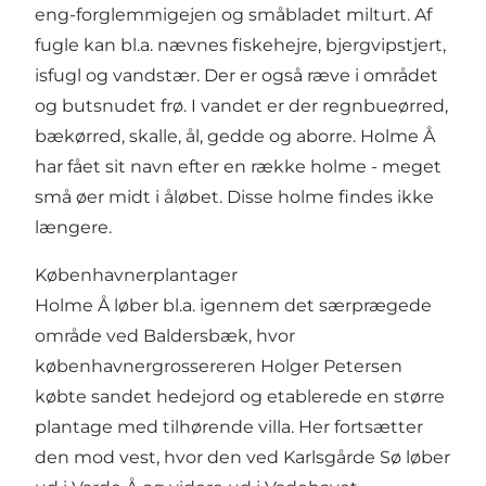
eng-forglemmigejen og småbladet milturt. Af
fugle kan bl.a. nævnes fiskehejre, bjergvipstjert,
isfugl og vandstær. Der er også ræve i området
og butsnudet frø. I vandet er der regnbueørred,
bækørred, skalle, ål, gedde og aborre. Holme Å
har fået sit navn efter en række holme - meget
små øer midt i åløbet. Disse holme findes ikke
længere.
Københavnerplantager
Holme Å løber bl.a. igennem det særprægede
område ved Baldersbæk, hvor
københavnergrossereren Holger Petersen
købte sandet hedejord og etablerede en større
plantage med tilhørende villa. Her fortsætter
den mod vest, hvor den ved Karlsgårde Sø løber