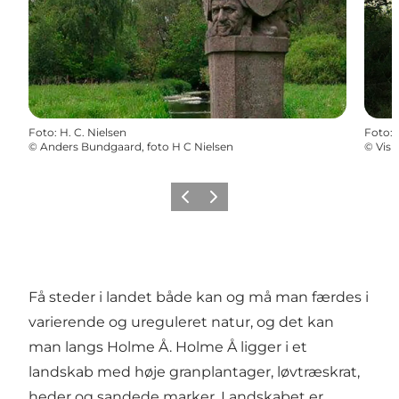
Foto
:
H. C. Nielsen
Foto
:
©
Anders Bundgaard, foto H C Nielsen
©
Visi
Forrige billede
Næste billede
Få steder i landet både kan og må man færdes i
varierende og ureguleret natur, og det kan
man langs Holme Å. Holme Å ligger i et
landskab med høje granplantager, løvtræskrat,
heder og sandede marker. Landskabet er