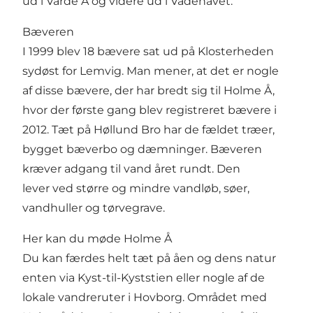
ud i Varde Å og videre ud i Vadehavet.
Bæveren
I 1999 blev 18 bævere sat ud på Klosterheden
sydøst for Lemvig. Man mener, at det er nogle
af disse bævere, der har bredt sig til Holme Å,
hvor der første gang blev registreret bævere i
2012. Tæt på Høllund Bro har de fældet træer,
bygget bæverbo og dæmninger. Bæveren
kræver adgang til vand året rundt. Den
lever ved større og mindre vandløb, søer,
vandhuller og tørvegrave.
Her kan du møde Holme Å
Du kan færdes helt tæt på åen og dens natur
enten via Kyst-til-Kyststien eller nogle af de
lokale vandreruter i Hovborg. Området med