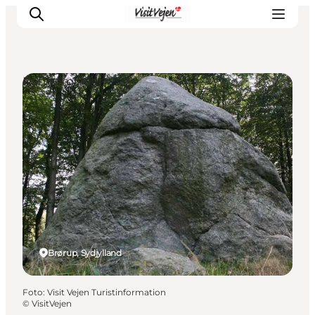
Naturområder
Spise
Sove
Natur
Se og oplev
Byer
Events
Udforsk
Brørup, Sydjylland
Foto
:
Visit Vejen Turistinformation
©
VisitVejen