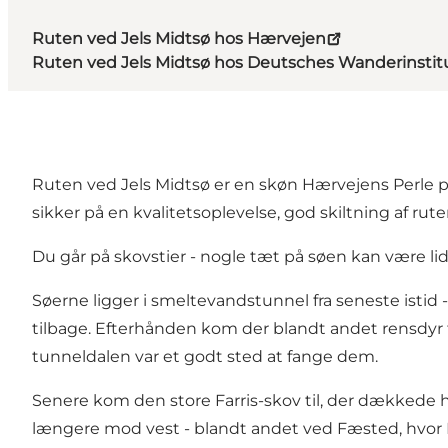
Ruten ved Jels Midtsø hos Hærvejen
Ruten ved Jels Midtsø hos Deutsches Wanderinstit
Ruten ved Jels Midtsø er en skøn Hærvejens Perle p
sikker på en kvalitetsoplevelse, god skiltning af r
Du går på skovstier - nogle tæt på søen kan være l
Søerne ligger i smeltevandstunnel fra seneste istid 
tilbage. Efterhånden kom der blandt andet rensdyr 
tunneldalen var et godt sted at fange dem.
Senere kom den store Farris-skov til, der dækkede 
længere mod vest - blandt andet ved Fæsted, hvor D