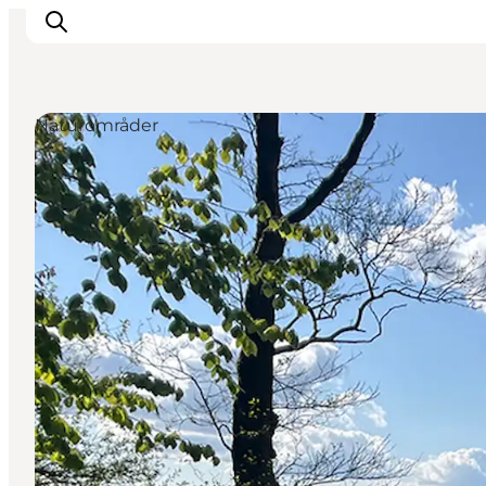
Naturområder
Spise
Sove
Natur
Se og oplev
Byer
Events
Udforsk