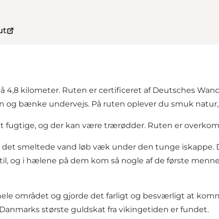
ut
å 4,8 kilometer. Ruten er certificeret af Deutsches Wan
uten og bænke undervejs. På ruten oplever du smuk natur,
idt fugtige, og der kan være trærødder. Ruten er overko
- det smeltede vand løb væk under den tunge iskappe. Da 
til, og i hælene på dem kom så nogle af de første menn
hele området og gjorde det farligt og besværligt at kom
anmarks største guldskat fra vikingetiden er fundet.