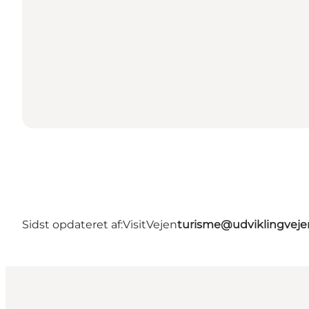
Sidst opdateret af:
VisitVejen
turisme@udviklingveje