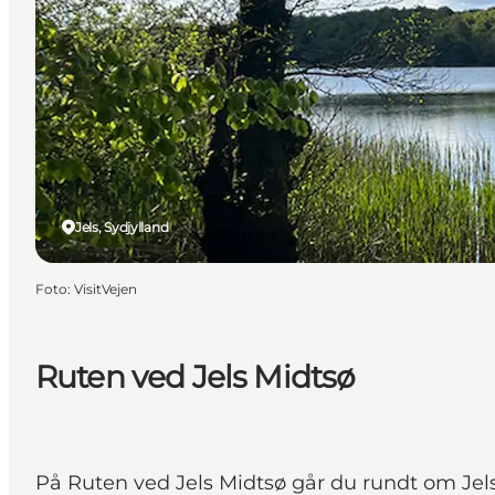
Jels, Sydjylland
Foto
:
VisitVejen
Ruten ved Jels Midtsø
På Ruten ved Jels Midtsø går du rundt om Jels 