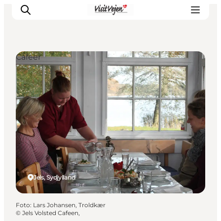
Cafeer
Spise
Sove
Natur
Se og oplev
Byer
Events
Udforsk
Jels, Sydjylland
Foto
:
Lars Johansen, Troldkær
©
Jels Volsted Cafeen,