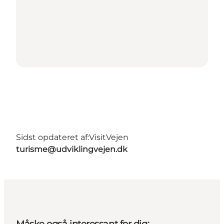
Sidst opdateret af:
VisitVejen
turisme@udviklingvejen.dk
Måske også interessant for dig: