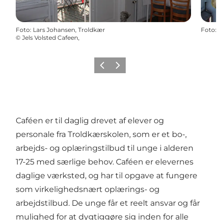
Foto
:
Lars Johansen, Troldkær
Foto
:
©
Jels Volsted Cafeen,
Forrige billede
Næste billede
Caféen er til daglig drevet af elever og
personale fra Troldkærskolen, som er et bo-,
arbejds- og oplæringstilbud til unge i alderen
17-25 med særlige behov. Caféen er elevernes
daglige værksted, og har til opgave at fungere
som virkelighedsnært oplærings- og
arbejdstilbud. De unge får et reelt ansvar og får
mulighed for at dygtiggøre sig inden for alle