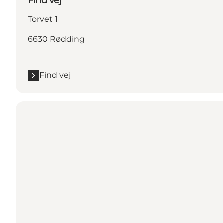
Find vej
Torvet 1
6630 Rødding
Find vej