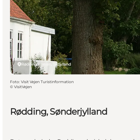
Rødding v. Vejen, Sydjylland
Foto
:
Visit Vejen Turistinformation
©
VisitVejen
Rødding, Sønderjylland