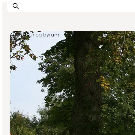
Arkitektur og byrum
Spise
Sove
Natur
Se og oplev
Byer
Events
Udforsk