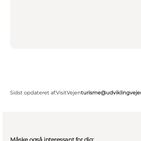
Sidst opdateret af:
VisitVejen
turisme@udviklingveje
Måske også interessant for dig: