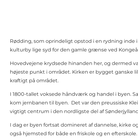
Rødding, som oprindeligt opstod i en rydning inde i 
kulturby lige syd for den gamle grænse ved Kongeå
Hovedvejene krydsede hinanden her, og dermed var 
højeste punkt i området. Kirken er bygget ganske li
kraftigt på området.
I 1800-tallet voksede håndværk og handel i byen. S
kom jernbanen til byen. Det var den preussiske Kle
vigtigt centrum i den nordligste del af Sønderjylland
I dag er byen fortsat domineret af dannelse, kirke o
også hjemsted for både en friskole og en efterskole.