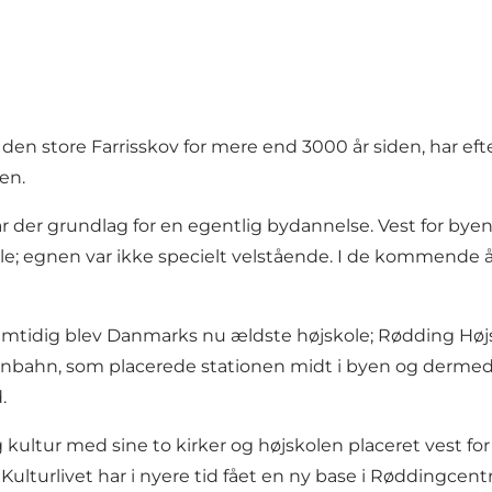
den store Farrisskov for mere end 3000 år siden, har eft
en.
der grundlag for en egentlig bydannelse. Vest for bye
lle; egnen var ikke specielt velstående. I de kommende 
amtidig blev Danmarks nu ældste højskole; Rødding Højsk
inbahn, som placerede stationen midt i byen og dermed s
.
g kultur med sine to kirker og højskolen placeret vest f
 Kulturlivet har i nyere tid fået en ny base i Røddingcen