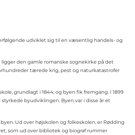
erfølgende udviklet sig til en væsentlig handels- og
n ligger den gamle romanske sognekirke på det
århundreder tærede krig, pest og naturkatastrofer
ole, grundlagt i 1844; og byen fik fremgang. I 1899
tyrkede byudviklingen. Byen var i disse år et
or byen. Ud over højskolen og folkeskolen, er Rødding
tret, som ud over bibliotek og biograf rummer