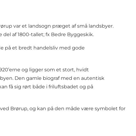
rørup var et landsogn præget af små landsbyer.
el af 1800-tallet; fx Bedre Byggeskik.
yde på et bredt handelsliv med gode
920’erne og ligger som et stort, hvidt
l byen. Den gamle biograf med en autentisk
 få sig rørt både i friluftsbadet og på
tæt ved Brørup, og kan på den måde være symbolet for