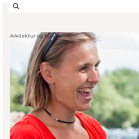
Arkitektur og byrum
Spise
Sove
Natur
Se og oplev
Byer
Events
Udforsk