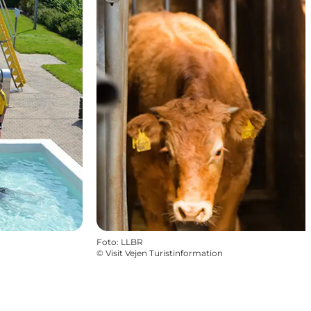
Foto
:
LLBR
©
Visit Vejen Turistinformation