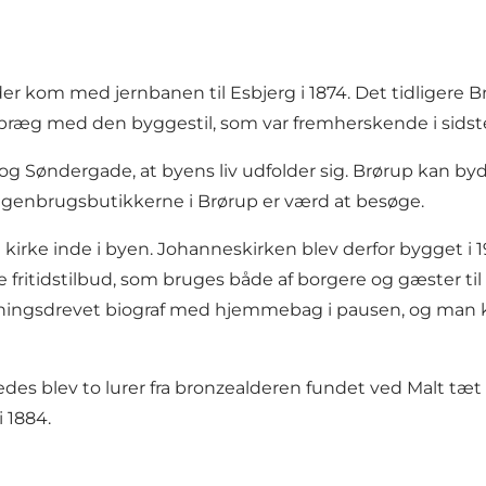
r kom med jernbanen til Esbjerg i 1874. Det tidligere B
æg med den byggestil, som var fremherskende i sidste d
 og Søndergade, at byens liv udfolder sig. Brørup kan b
 genbrugsbutikkerne i Brørup er værd at besøge.
 kirke inde i byen. Johanneskirken blev derfor bygget i 1
fritidstilbud, som bruges både af borgere og gæster ti
eningsdrevet biograf med hjemmebag i pausen, og man kan
åledes blev to lurer fra bronzealderen fundet ved Malt 
i 1884.