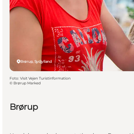
Brørup, Sydjylland
Foto
:
Visit Vejen Turistinformation
©
Brørup Marked
Brørup