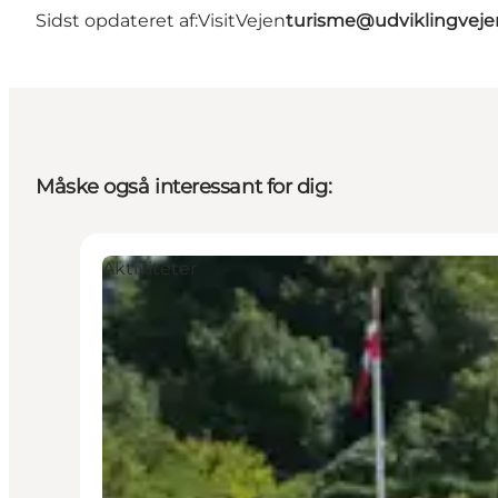
Sidst opdateret af:
VisitVejen
turisme@udviklingveje
Måske også interessant for dig:
Aktiviteter