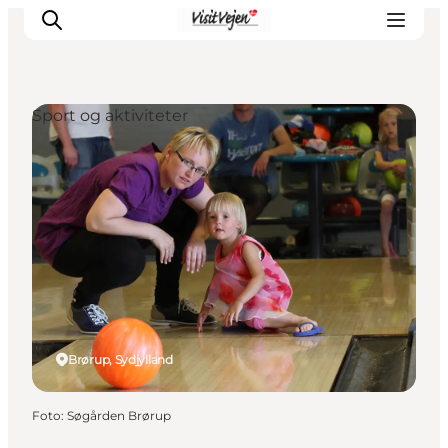
Sport og aktiviteter
Spise
Sove
Natur
Se og oplev
Byer
Events
Udforsk
Brørup, Sydjylland
Foto
:
Søgården Brørup