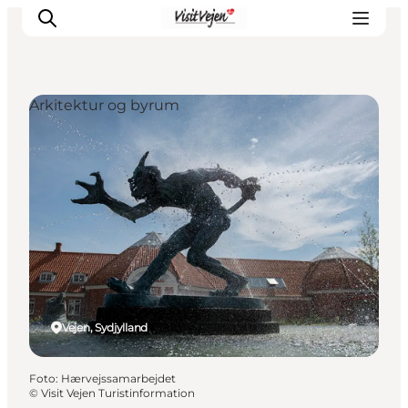
Arkitektur og byrum
Spise
Sove
Natur
Se og oplev
Byer
Events
Udforsk
Vejen, Sydjylland
Foto
:
Hærvejssamarbejdet
©
Visit Vejen Turistinformation