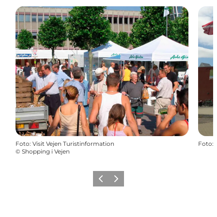
Foto
:
Visit Vejen Turistinformation
Foto
:
©
Shopping i Vejen
Forrige billede
Næste billede