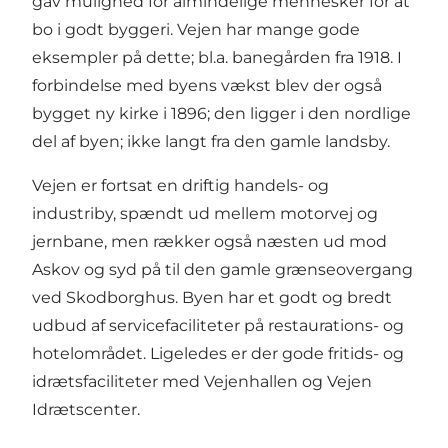
gav mulighed for almindelige mennesker for at
bo i godt byggeri. Vejen har mange gode
eksempler på dette; bl.a. banegården fra 1918. I
forbindelse med byens vækst blev der også
bygget ny kirke i 1896; den ligger i den nordlige
del af byen; ikke langt fra den gamle landsby.
Vejen er fortsat en driftig handels- og
industriby, spændt ud mellem motorvej og
jernbane, men rækker også næsten ud mod
Askov og syd på til den gamle grænseovergang
ved Skodborghus. Byen har et godt og bredt
udbud af servicefaciliteter på restaurations- og
hotelområdet. Ligeledes er der gode fritids- og
idrætsfaciliteter med Vejenhallen og Vejen
Idrætscenter.