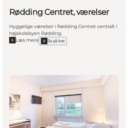
Rødding Centret, værelser
Hyggelige værelser i Rødding Centret centralt i
højskolebyen Rødding.
Læs mere
Se på kort
Læs mere "Rødding Centret, værelser"
show Rødding Centret, værelser on_map