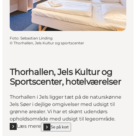
Foto
:
Sebastian Linding
©
Thorhallen, Jels Kultur og sportscenter
Thorhallen, Jels Kultur og
Sportscenter, hotelværelser
Thorhallen i Jels ligger tæt på de naturskønne
Jels Søer i dejlige omgivelser med udsigt til
grønne arealer. Vi har et skønt udendørs
opholdsområde med udsigt til legeområde.
Læs mere
Se på kort
Læs mere "Thorhallen, Jels Kultur og Sportscenter, 
show Thorhallen, Jels Kultur og Sportscenter, hotel