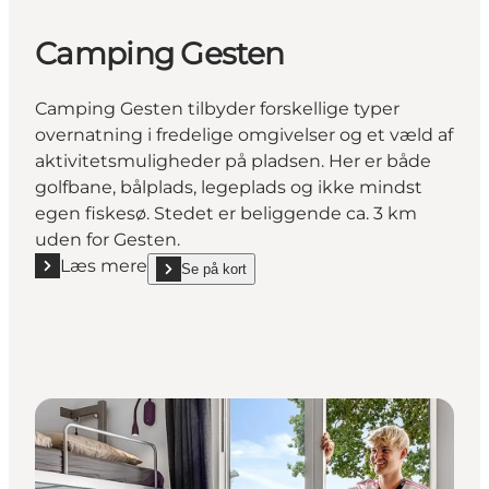
Camping Gesten
Camping Gesten tilbyder forskellige typer
overnatning i fredelige omgivelser og et væld af
aktivitetsmuligheder på pladsen. Her er både
golfbane, bålplads, legeplads og ikke mindst
egen fiskesø. Stedet er beliggende ca. 3 km
uden for Gesten.
Læs mere
Se på kort
Læs mere "Camping Gesten"
show Camping Gesten on_map