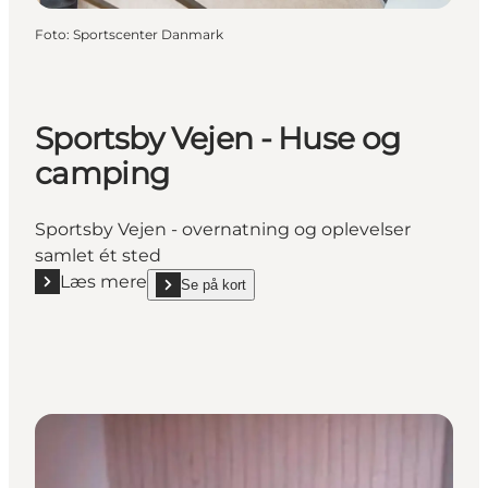
Foto
:
Sportscenter Danmark
Sportsby Vejen - Huse og
camping
Sportsby Vejen - overnatning og oplevelser
samlet ét sted
Læs mere
Se på kort
Læs mere "Sportsby Vejen - Huse og camping"
show Sportsby Vejen - Huse og camping on_map