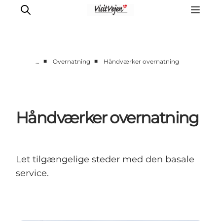
■
■
…
Overnatning
Håndværker overnatning
Spise
Sove
Natur
Håndværker overnatning
Se og oplev
Byer
Events
Let tilgængelige steder med den basale
Udforsk
service.