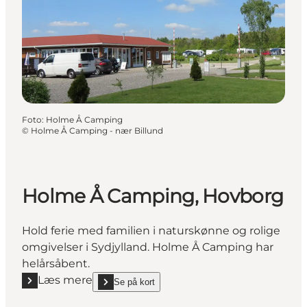
Foto
:
Holme Å Camping
©
Holme Å Camping - nær Billund
Holme Å Camping, Hovborg
Hold ferie med familien i naturskønne og rolige
omgivelser i Sydjylland. Holme Å Camping har
helårsåbent.
Læs mere
Se på kort
Læs mere "Holme Å Camping, Hovborg"
show Holme Å Camping, Hovborg on_map