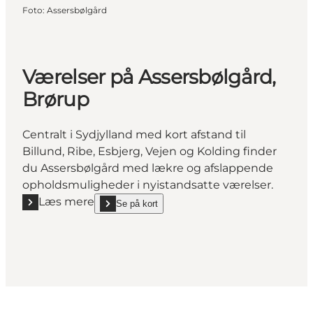
Foto
:
Assersbølgård
Værelser på Assersbølgård,
Brørup
Centralt i Sydjylland med kort afstand til
Billund, Ribe, Esbjerg, Vejen og Kolding finder
du Assersbølgård med lækre og afslappende
opholdsmuligheder i nyistandsatte værelser.
Læs mere
Se på kort
Læs mere "Værelser på Assersbølgård, Brørup"
show Værelser på Assersbølgård, Brørup on_map