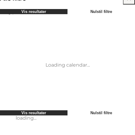
Vælg periode
Vis resultater
Nulstil filtre
Børn
Attraktioner
Venner
Overnatning
Mest populære
Sortér
:
Min virksomhed
Aktiviteter
Min partner
Begivenheder
loading...
Mig selv
Mad og drikke
Vis resultater
Nulstil filtre
Service og information
Møder og konferencer
Vis resultater
Nulstil filtre
loading...
Loading calendar...
loading...
Vis resultater
Nulstil filtre
loading...