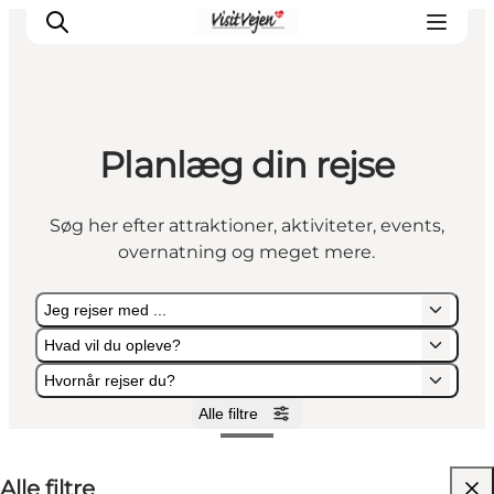
Planlæg din rejse
Spise
Sove
Søg her efter attraktioner, aktiviteter, events,
Natur
overnatning og meget mere.
Se og oplev
Byer
Jeg rejser med ...
Events
Hvad vil du opleve?
Udforsk
Hvornår rejser du?
Alle filtre
Jeg rejser med ...
Hvad vil du opleve?
Hvornår rejser du?
Alle filtre