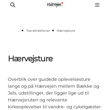
■
■
…
Top attraktioner
Hærvejsture
Spise
Sove
Natur
Hærvejsture
Se og oplev
Byer
Events
Overblik over guidede oplevelsesture
Udforsk
langs og på Hærvejen mellem Bække og
Jels, udstillinger, der ligger lige ud til
Hærvejsruten og relevante
kirkeoplevelser til vandre- og cykelgæster.