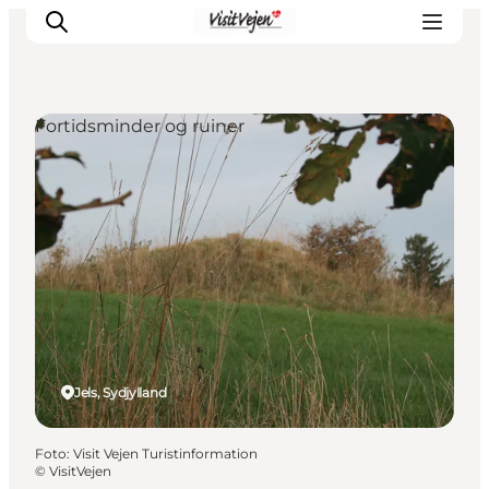
Fortidsminder og ruiner
Spise
Sove
Natur
Se og oplev
Byer
Events
Udforsk
Jels, Sydjylland
Foto
:
Visit Vejen Turistinformation
©
VisitVejen