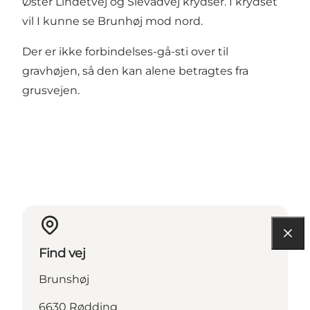
Øster Lindetvej og Slevadvej krydser. I krydset
vil I kunne se Brunhøj mod nord.
Der er ikke forbindelses-gå-sti over til
gravhøjen, så den kan alene betragtes fra
grusvejen.
Find vej
Brunshøj
6630 Rødding