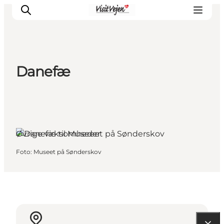
Danefæ
Spise
Sove
Natur
Se og oplev
Øvrige virksomheder
Byer
Foto
:
Museet på Sønderskov
Events
Udforsk