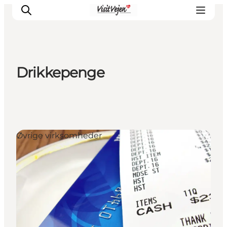
Drikkepenge
Spise
Sove
Natur
Se og oplev
Øvrige virksomheder
Byer
Events
Udforsk